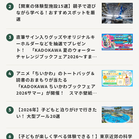
【関東の体験型施設15選】親子で遊び
ながら学べる！おすすめスポットを厳
選
直筆サイン入りグッズやオリジナルキ
ーホルダーなどを抽選でプレゼン
ト！ 「KADOKAWA 夏のウォーター
チャレンジブックフェア2026～すまな
い先生と読書にチャレンジ！～」が開
催！
アニメ「ちいかわ」のトートバッグ＆
読書のおまもりが当たる
「KADOKAWA ちいかわブックフェア
2026サマー」が開催！ スマホ壁紙は
応募者全員にプレゼント！
【2026年】子どもと泊りがけで行きた
い！ 大型プール20選
【子どもが楽しく学べる体験できる！】東京近郊の科学