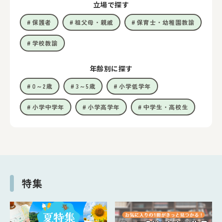
立場で探す
保護者
祖父母・親戚
保育士・幼稚園教諭
学校教諭
年齢別に探す
0～2歳
3～5歳
小学低学年
小学中学年
小学高学年
中学生・高校生
特集