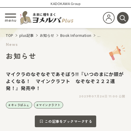
KADOKAWA Group
未来に種をまく
新規会員登
メニューを開閉する
検
TOP
plus記事
お知らせ
Book Information
...
News
お知らせ
マイクラのなぞなぞであそぼう!!『いつのまにか頭が
よくなる！ マインクラフト なぞなぞ２２２連
発！』発売中！
2023年07月26日 11:00 公開
キャラぱふぇ
マインクラフト
この記事をブックマークする