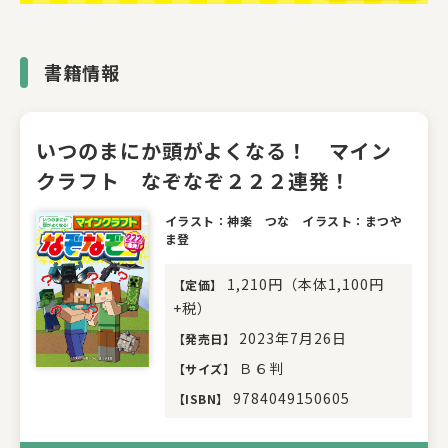
書籍情報
いつのまにか頭がよくなる！ マイン
クラフト なぞなぞ２２２連発！
イラスト：神楽 つな イラスト：まつや
ま登
1,210円（本体1,100円
【
定価
】
+税）
2023年7月26日
【
発売日
】
Ｂ６判
【
サイズ
】
9784049150605
【
ISBN
】