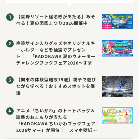
【星野リゾート宿泊券があたる】あそ
べる！夏の図鑑まつり2026開催中
直筆サイン入りグッズやオリジナルキ
ーホルダーなどを抽選でプレゼン
ト！ 「KADOKAWA 夏のウォーター
チャレンジブックフェア2026～すまな
い先生と読書にチャレンジ！～」が開
催！
【関東の体験型施設15選】親子で遊び
ながら学べる！おすすめスポットを厳
選
アニメ「ちいかわ」のトートバッグ＆
読書のおまもりが当たる
「KADOKAWA ちいかわブックフェア
2026サマー」が開催！ スマホ壁紙は
応募者全員にプレゼント！