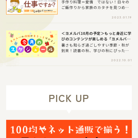
す『料理は妻の仕事ですか？』 第1
手作り料理＝愛情 ではない！日々の
回 プロローグ
ご飯作りから家族のカタチを見つめ直
すパパや子供たちの自炊力を上げると
2023.01.19
共に、頑張り過ぎてしまうママの心に
潜む「料理＝愛情」という思い込みを
はがし、日々のごはん作りから家族の
＜ヨメルバ10月の予定＞もっと身近に学
カタチを見つめ直すコミックエッセイ
びのコンテンツが楽しめる「ヨメルバ会
です。
員」スタート！大人気シリーズの先行連
暑さも和らぎ過ごしやすい季節・秋が
載も♪
到来！読書の秋、学びの秋にぴったり
の10月のヨメルバをご紹介します。
2022.10.01
PICK UP