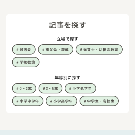
記事を探す
立場で探す
保護者
祖父母・親戚
保育士・幼稚園教諭
学校教諭
年齢別に探す
0～2歳
3～5歳
小学低学年
小学中学年
小学高学年
中学生・高校生