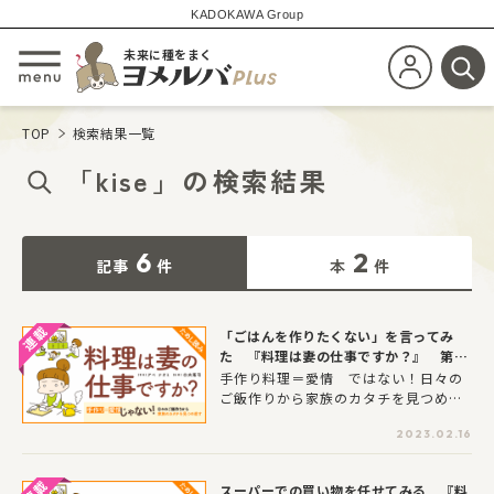
KADOKAWA Group
未来に種をまく
新規会員登
メニューを開閉する
検
TOP
検索結果一覧
「
kise
」
の
検索結果
6
2
記事
件
本
件
「ごはんを作りたくない」を言ってみ
た 『料理は妻の仕事ですか？』 第5
回
手作り料理＝愛情 ではない！日々の
ご飯作りから家族のカタチを見つめ直
すパパや子供たちの自炊力を上げると
2023.02.16
共に、頑張り過ぎてしまうママの心に
潜む「料理＝愛情」という思い込みを
はがし、日々のごはん作りから家族の
スーパーでの買い物を任せてみる 『料