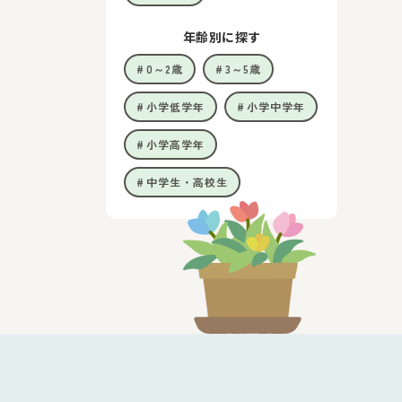
年齢別に探す
0～2歳
3～5歳
小学低学年
小学中学年
小学高学年
中学生・高校生