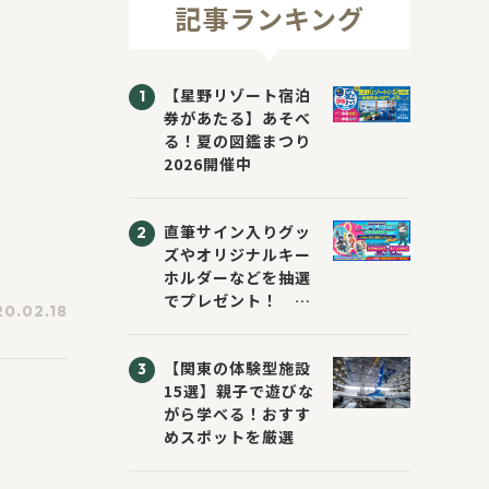
記事ランキング
【星野リゾート宿泊
券があたる】あそべ
る！夏の図鑑まつり
2026開催中
直筆サイン入りグッ
ズやオリジナルキー
ホルダーなどを抽選
でプレゼント！
0.02.18
「KADOKAWA 夏の
ウォーターチャレン
【関東の体験型施設
ジブックフェア2026
15選】親子で遊びな
～すまない先生と読
がら学べる！おすす
書にチャレンジ！
めスポットを厳選
～」が開催！