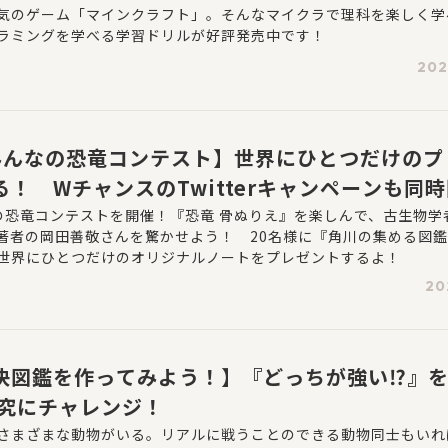
気のゲーム「マインクラフト」。そんなマイクラで理科を楽しく学
ラミングを学べる学習ドリルが好評発売中です！
202
みんなの恐竜コンテスト】世界にひとつだけのプ
！ WチャンスのTwitterキャンペーンも同
の恐竜コンテストを開催！『恐竜 骨ぬりえ』を楽しんで、古生物学
著者の岡田善敬さんを驚かせよう！ 20名様に『角川の集める図鑑
世界にひとつだけのオリジナルノートをプレゼントするよ！
20
決図鑑を作ってみよう！】『どっちが強い⁉』
研究にチャレンジ！
さまざまな動物がいる。リアルに戦うことのできる動物同士もいれ