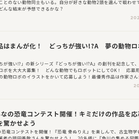
ことのない動物同士もいる。自分が好きな動物2頭を選んで戦わせ
どんな結末が予想できるかな？
202
品はまんが化！ どっちが強い!?A 夢の動物ロ
ちが強い⁉」の新シリーズ『どっちが強い!?A』の創刊を記念して
ロボを大大大募集！ どんな動物でもロボットにしてOK！ 応募
の動物ロボのイラストをかいて応募しよう！最優秀作品は作家さん
してくれるよ！
20
んなの恐竜コンテスト開催！キミだけの作品を応
を驚かせよう
の恐竜コンテストを開催！『恐竜 骨ぬりえ』を楽しんで、古生物学
著者の岡田善敬さんを驚かせよう！ 20名様に『角川の集める図鑑