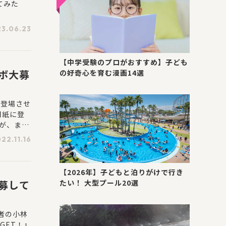
てみた
3.06.23
【中学受験のプロがおすすめ】子ども
ボ大募
の好奇心を育む漫画14選
、登場させ
用紙に登
が、まん
22.11.16
【2026年】子どもと泊りがけで行き
たい！ 大型プール20選
募して
者の小林
GET！』