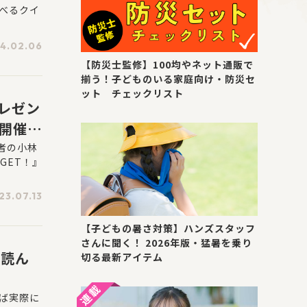
べるクイ
4.02.06
【防災士監修】100均やネット通販で
揃う！子どものいる家庭向け・防災セ
ット チェックリスト
レゼン
時開催
者の小林
GET！』
23.07.13
【子どもの暑さ対策】ハンズスタッフ
さんに聞く！ 2026年版・猛暑を乗り
を読ん
切る最新アイテム
ば実際に