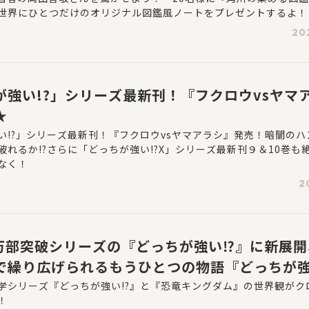
世界にひとつだけのオリジナル図鑑風ノートをプレゼントするよ！
20
が強い!?」シリーズ最新刊！『フクロウvsヤマ
★
い!?」シリーズ最新刊！『フクロウvsヤマアラシ』発売！暗闇のハ
破れるか!?さらに「どっちが強い!?X」シリーズ最新刊９＆10巻も
なく！
2
5万部突破シリーズの『どっちが強い⁉』に新展
で繰り広げられるもうひとつの物語『どっちが強い
ス）』を4月16日に発売予定
学シリーズ『どっちが強い!?』と『恐竜キングダム』の世界観がク
！