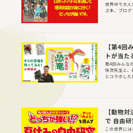
世界中で大人
ズ本、プログ
【第4回
トが当たる
中！
第4回みんな
快次先生と、
とコラボした
【動物対
で 自由
この世界には