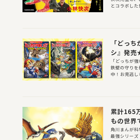
とコラボした
「どっち
シ』発売
「どっちが強
鉄壁の守りを
中！お見逃し
累計16
もの世界
（エック
角川まんが科
最強シリーズ