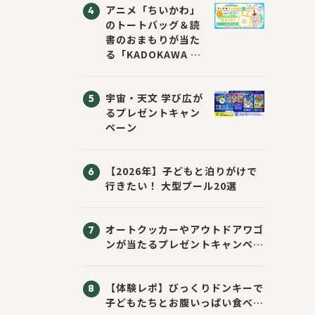
アニメ「ちいかわ」
のトートバッグ＆読
書のおまもりが当た
る「KADOKAWA ち
いかわブックフェア
2026サマー」が開
宇宙・天文 学び広が
催！ スマホ壁紙は
るプレゼントキャン
応募者全員にプレゼ
ペーン
ント！
【2026年】子どもと泊りがけで
行きたい！ 大型プール20選
オートクッカーやアウトドアワゴ
ンが当たるプレゼントキャンペー
ン！ Sassyのえほん10周年大
感謝祭！
【体験レポ】びっくりドンキーで
子どもたちとお腹いっぱい食べて