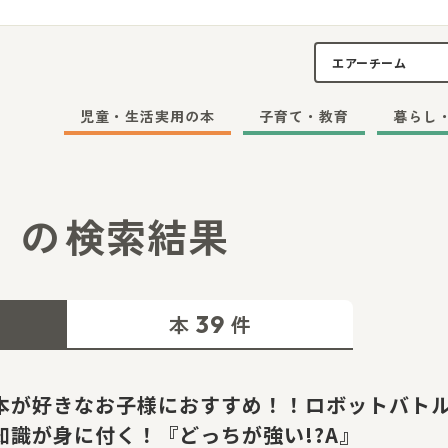
児童・生活実用の本
子育て・教育
暮らし
」
の
検索結果
39
本
件
本が好きなお子様におすすめ！！ロボットバト
知識が身に付く！『どっちが強い!?A』