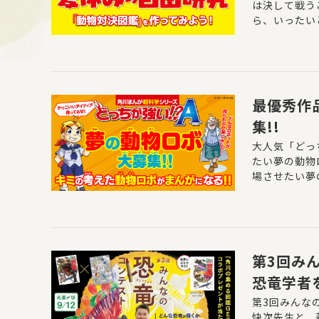
は決して戦う
ら、いったい
最優秀作
集!!
大人気「どっ
たい夢の動物
場させたい夢
がをかき下ろ
第3回み
恐竜学者
第3回みんな
快次先生と、