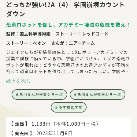
どっちが強い!?A（4） 学園崩壊カウント
ダウン
恐竜ロボットを倒し、アカデミー壊滅の危機を救え！
監修：
国立科学博物館
ストーリー：
レッドコード
ストーリー：
べオン
まんが：
エアーチーム
ジェイクたちが初級訓練生としてXロボットアカデミーでの
授業や試験に励んでいる中、学園にとつぜん、ナゾの恐竜ロ
ボットが現れた！どうやら恐竜好きの友達アンディが不満を
抱えて恐竜ロボットを作り出してしまったらしい。学園や友
達を守るために、ジェイクたちは最強の恐竜ロボットを倒す
続きを読む
ことができるのか!?
角川まんが学習シリーズ
角川まんが科学シリーズ
小学校低学年
【
】
1,188円（本体1,080円＋税）
定価
【
】
2023年11月8日
発売日