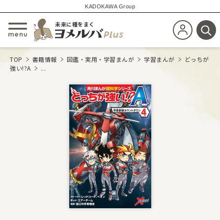
KADOKAWA Group
未来に種をまく
新規会員登
メニューを開閉する
検
TOP
書籍情報
図鑑・実用・学習まんが
学習まんが
どっちが
強い!?A
...