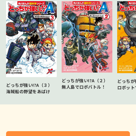
どっちが強い!?A（２）
どっちが
どっちが強い!?A（３）
無人島でロボバトル！
ロボット
海賊船の野望をあばけ