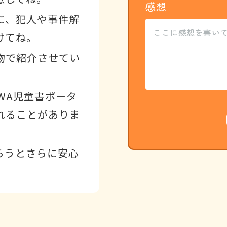
感想
に、犯人や事件解
けてね。
物で紹介させてい
WA児童書ポータ
れることがありま
らうとさらに安心