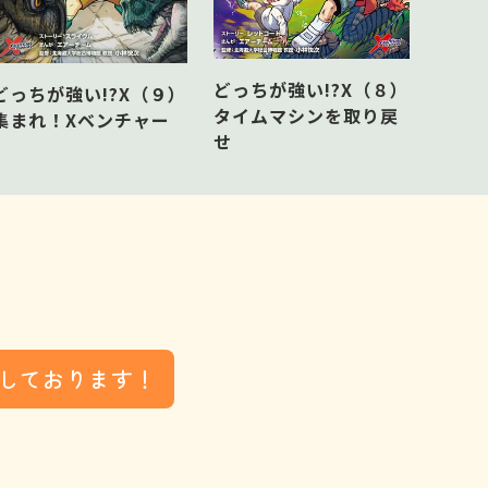
どっちが強い!?X（８）
どっち
どっちが強い!?X（９）
タイムマシンを取り戻
秘密
集まれ！Xベンチャー
せ
ろ！
しております！