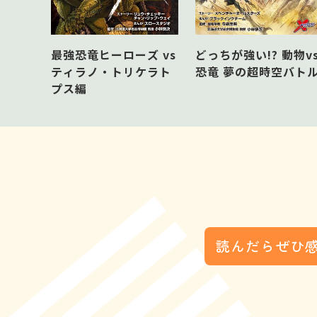
最強恐竜ヒーローズ vs
どっちが強い!? 動物v
ティラノ・トリケラト
恐竜 夢の超時空バト
プス編
読んだらぜひ