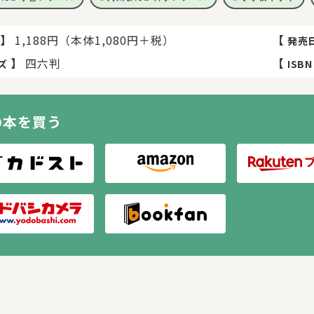
】
1,188円（本体1,080円＋税）
【
発売
】
四六判
【
ズ
ISBN
の本を買う