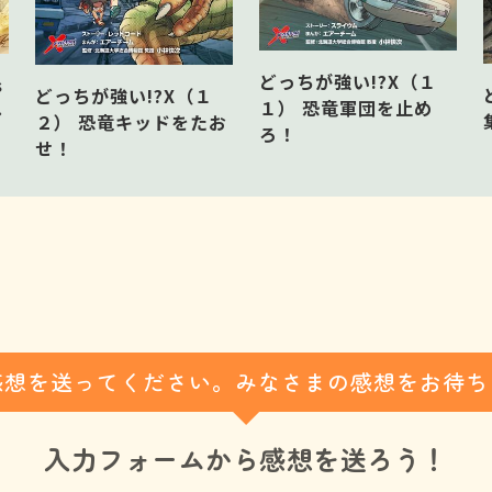
どっちが強い!?X（１
s
どっちが強い!?X（１
１） 恐竜軍団を止め
ル
２） 恐竜キッドをたお
ろ！
せ！
感想を送ってください。みなさまの感想をお待ち
入力フォームから
感想を送ろう！