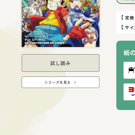
【
定価
【
サイ
紙
試し読み
シリーズを見る