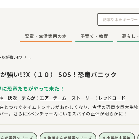
児童・生活実用の本
子育て・教育
暮らし
っちが強い!?X
...
が強い!?X（１０） SOS！恐竜パニック
界に恐竜たちがやって来た！
林 快次
まんが：
エアーチーム
ストーリー：
レッドコード
在とつなぐタイムトンネルがおかしくなり、古代の恐竜や巨大生物
バー。さらにXベンチャー内にいるスパイの正体が明らかに！
まんが学習シリーズ
角川まんが科学シリーズ
小学校中学年