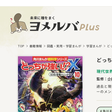
未来に種をまく
TOP
書籍情報
図鑑・実用・学習まんが
学習まんが
ど
どっち
現代世
監修：
小
過去と現
ーのメン
角川