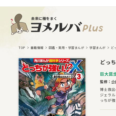
未来に種をまく
TOP
書籍情報
図鑑・実用・学習まんが
学習まんが
ど
どっち
巨大昆虫
監修：
小
博士救出
ジェラル
っちが強