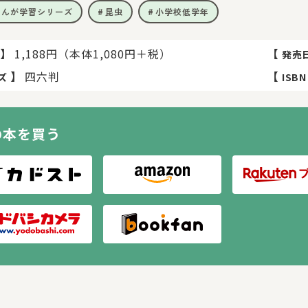
まんが学習シリーズ
昆虫
小学校低学年
】
1,188円（本体1,080円＋税）
【
発売
】
四六判
【
ズ
ISBN
の本を買う