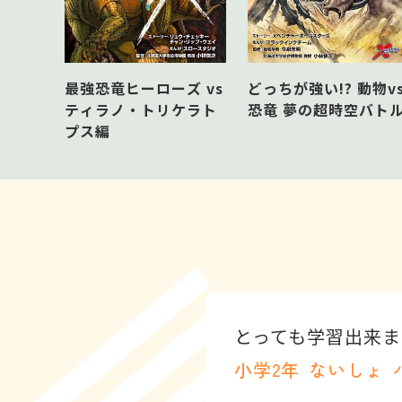
最強恐竜ヒーローズ vs
どっちが強い!? 動物v
ティラノ・トリケラト
恐竜 夢の超時空バト
プス編
とっても学習出来ま
小学2年
ないしょ