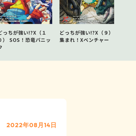
どっち
どっちが強い!?X（１
どっちが強い!?X（９）
タイ
０） SOS！恐竜パニッ
集まれ！Xベンチャー
せ
ク
2022年08月14日