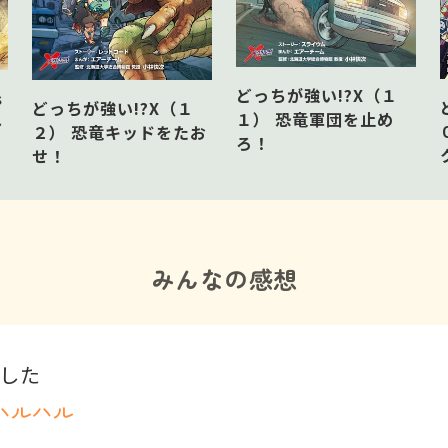
どっちが強い!?X（１
s
どっちが強い!?X（１
１） 恐竜軍団を止め
ル
２） 恐竜キッドをたお
ろ！
せ！
みんなの感想
した
ハルハル