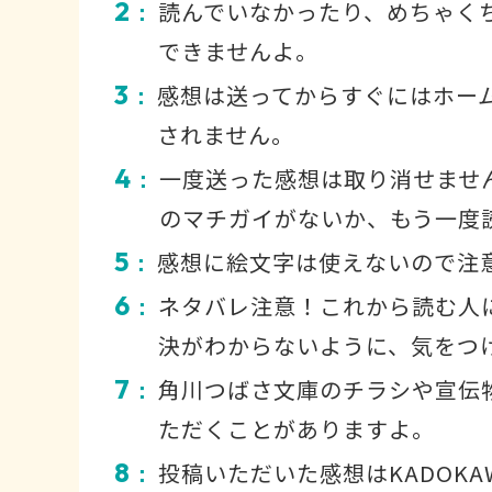
2
読んでいなかったり、めちゃく
：
できませんよ。
3
感想は送ってからすぐにはホー
：
されません。
4
一度送った感想は取り消せませ
：
のマチガイがないか、もう一度
5
感想に絵文字は使えないので注
：
6
ネタバレ注意！これから読む人
：
決がわからないように、気をつ
7
角川つばさ文庫のチラシや宣伝
：
ただくことがありますよ。
8
投稿いただいた感想はKADOKA
：