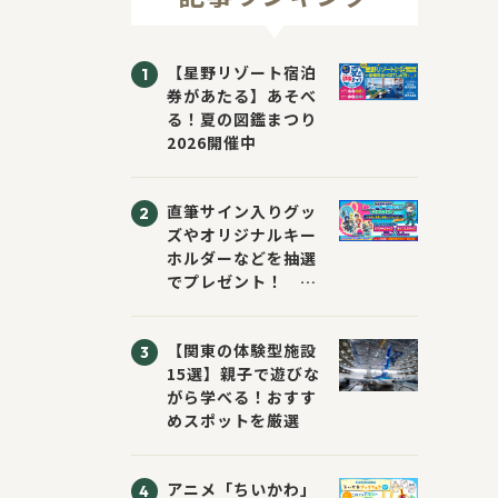
【星野リゾート宿泊
券があたる】あそべ
る！夏の図鑑まつり
2026開催中
直筆サイン入りグッ
ズやオリジナルキー
ホルダーなどを抽選
でプレゼント！
「KADOKAWA 夏の
ウォーターチャレン
【関東の体験型施設
ジブックフェア2026
15選】親子で遊びな
～すまない先生と読
がら学べる！おすす
書にチャレンジ！
めスポットを厳選
～」が開催！
アニメ「ちいかわ」