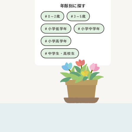
年齢別に探す
0～2歳
3～5歳
小学低学年
小学中学年
小学高学年
中学生・高校生