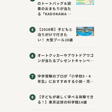
のトートバッグ＆読
書のおまもりが当た
る「KADOKAWA ち
いかわブックフェア
2026サマー」が開
【2026年】子どもと
催！ スマホ壁紙は
泊りがけで行きた
応募者全員にプレゼ
い！ 大型プール20選
ント！
オートクッカーやアウトドアワゴ
ンが当たるプレゼントキャンペー
ン！ Sassyのえほん10周年大
感謝祭！
中学受験のプロが「小学校3・4
年生」におすすめする小説・児童
書10選
【子どもが楽しく学べる体験でき
る！】東京近郊の科学館10選