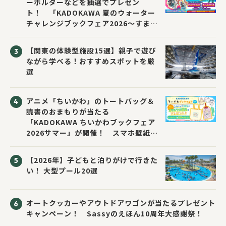
ーホルダーなどを抽選でプレゼン
ト！ 「KADOKAWA 夏のウォーター
チャレンジブックフェア2026～すまな
い先生と読書にチャレンジ！～」が開
催！
【関東の体験型施設15選】親子で遊び
ながら学べる！おすすめスポットを厳
選
アニメ「ちいかわ」のトートバッグ＆
読書のおまもりが当たる
「KADOKAWA ちいかわブックフェア
2026サマー」が開催！ スマホ壁紙は
応募者全員にプレゼント！
【2026年】子どもと泊りがけで行きた
い！ 大型プール20選
オートクッカーやアウトドアワゴンが当たるプレゼント
キャンペーン！ Sassyのえほん10周年大感謝祭！