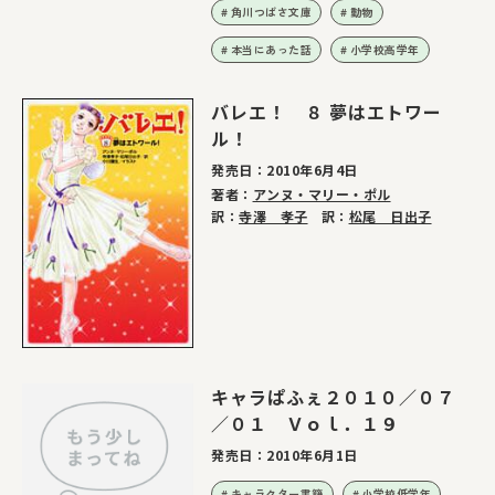
角川つばさ文庫
動物
本当にあった話
小学校高学年
バレエ！ ８ 夢はエトワー
ル！
発売日：
2010年6月4日
著者：
アンヌ・マリー・ポル
訳：
寺澤 孝子
訳：
松尾 日出子
キャラぱふぇ２０１０／０７
／０１ Ｖｏｌ．１９
発売日：
2010年6月1日
キャラクター書籍
小学校低学年