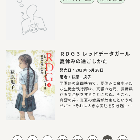
ＲＤＧ３ レッドデータガール
夏休みの過ごしかた
発売日：
2010年5月28日
著者：
荻原 規子
学園祭の企画準備で、夏休みに泉水子た
ち生徒会執行部は、真響の地元、長野県
戸隠で合宿をすることになる。そこへ、
真響の弟・真夏の愛馬が危篤だという報
せが……それは大きな災厄を引き起こす
前触れだった！