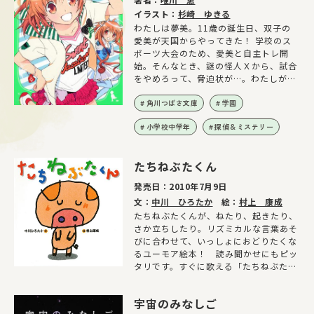
イラスト：
杉崎 ゆきる
わたしは夢美。11歳の誕生日、双子の
愛美が天国からやってきた！ 学校のス
ポーツ大会のため、愛美と自主トレ開
始。そんなとき、謎の怪人Ｘから、試合
をやめろって、脅迫状が…。わたしが犯
人に疑われて、大ピンチ
角川つばさ文庫
学園
小学校中学年
探偵＆ミステリー
たちねぶたくん
発売日：
2010年7月9日
文：
中川 ひろたか
絵：
村上 康成
たちねぶたくんが、ねたり、起きたり、
さか立ちしたり。リズミカルな言葉あそ
びに合わせて、いっしょにおどりたくな
るユーモア絵本！ 読み聞かせにもピッ
タリです。すぐに歌える「たちねぶた音
頭」の楽譜つき！
宇宙のみなしご