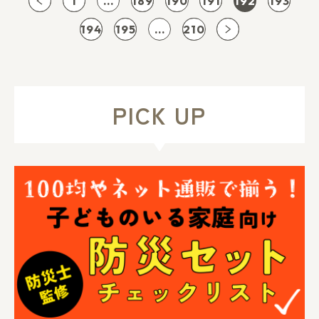
1
...
189
190
191
192
193
194
195
...
210
PICK UP