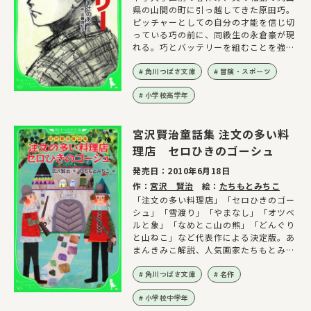
県の山間の町に引っ越してきた原田巧。
ピッチャーとしての自分の才能を信じ切
っている巧の前に、同級生の永倉豪が現
れる。巧とバッテリーを組むことを強く
望む豪だったが…!?
角川つばさ文庫
冒険・スポーツ
小学校高学年
宮沢賢治童話集 注文の多い料
理店 セロひきのゴーシュ
発売日：
2010年6月18日
作：
宮沢 賢治
絵：
たちもとみちこ
「注文の多い料理店」「セロひきのゴー
シュ」「雪渡り」「やまなし」「オツベ
ルと象」「なめとこ山の熊」「どんぐり
と山ねこ」など代表作による決定版。あ
まんきみこ解説、人気画家たちもとみち
この素敵な挿絵!
角川つばさ文庫
名作
小学校中学年