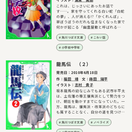
これは、じっさいにあったお話で
す……。家を守ってくれる白い蛇「白蛇
の夢」、人が消える!?「かくれんぼ」、
草ぼうぼうのだれも住まなくなった家で
何かが起こる「幽霊屋敷と呼ばれる
家」。本当にあったからこわい
角川つばさ文庫
こわい話
小学校中学年
龍馬伝 （２）
発売日：
2010年6月18日
作：
福田 靖
文：
蒔田 陽平
イラスト：
志村 貴子
坂本龍馬の幼なじみでもある武市半平太
は、土佐藩の尊王攘夷派として勢力をつ
け、朝廷を動かすまでになっていた。一
方、龍馬は、攘夷派・改革派のどちらに
も属することなく、自分の道を見つける
ため、脱藩する。
角川つばさ文庫
ノベライズ