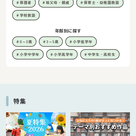
保護者
祖父母・親戚
保育士・幼稚園教諭
学校教諭
年齢別に探す
0～2歳
3～5歳
小学低学年
小学中学年
小学高学年
中学生・高校生
特集