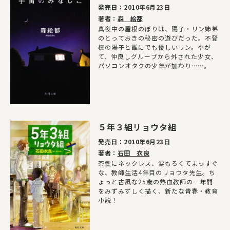
発売日：
2010年6月23日
著者：
森 絵都
真夜中の屋根のぼりは、陽子・リン姉弟
のとっておきの秘密の遊びだった。不登
校の陽子と誰にでも優しいリン。やが
て、仲良しグループから外された少女、
パソコンオタクの少年が加わり……。
５年３組リョウタ組
発売日：
2010年6月23日
著者：
石田 衣良
茶髪にネックレス、涙もろくてまっすぐ
な、教師生活4年目のリョウタ先生。ち
ょっと古風な25歳の熱血教師の一年間
をみずみずしく描く、新たな青春・教育
小説！