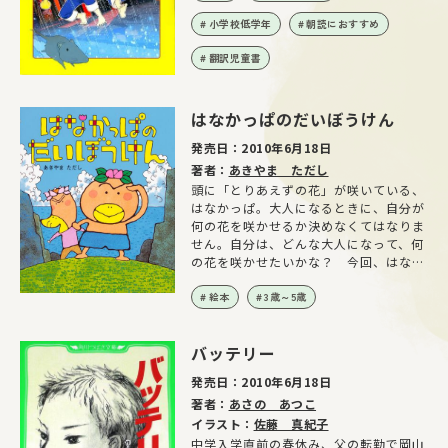
小学校低学年
朝読におすすめ
翻訳児童書
はなかっぱのだいぼうけん
発売日：
2010年6月18日
著者：
あきやま ただし
頭に「とりあえずの花」が咲いている、
はなかっぱ。大人になるときに、自分が
何の花を咲かせるか決めなくてはなりま
せん。自分は、どんな大人になって、何
の花を咲かせたいかな？ 今回、はなか
っぱはおじいちゃんと大冒険に出かけま
す。海を渡り、山を越え、世界中の花を
絵本
3歳～5歳
見る旅です。はなかっぱの自分探しが今
回のテーマ。NHK Eテレでもアニメ化
バッテリー
＆大人気の、原作絵本です。
発売日：
2010年6月18日
著者：
あさの あつこ
イラスト：
佐藤 真紀子
中学入学直前の春休み、父の転勤で岡山