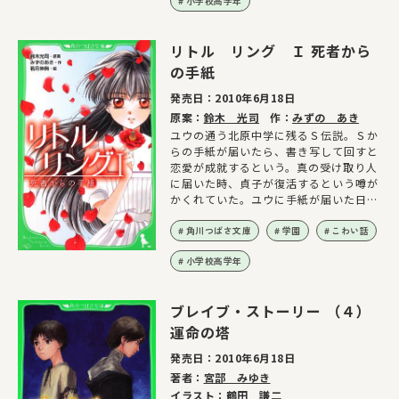
小学校高学年
リトル リング Ｉ 死者から
の手紙
発売日：
2010年6月18日
原案：
鈴木 光司
作：
みずの あき
ユウの通う北原中学に残るＳ伝説。Ｓか
らの手紙が届いたら、書き写して回すと
恋愛が成就するという。真の受け取り人
に届いた時、貞子が復活するという噂が
かくれていた。ユウに手紙が届いた日、
異変が起こる！
角川つばさ文庫
学園
こわい話
小学校高学年
ブレイブ・ストーリー （４）
運命の塔
発売日：
2010年6月18日
著者：
宮部 みゆき
イラスト：
鶴田 謙二