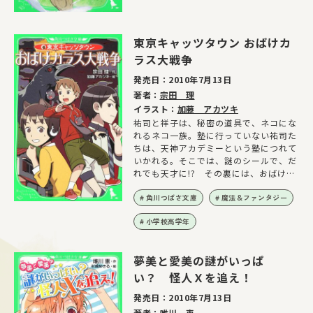
東京キャッツタウン おばけカ
ラス大戦争
発売日：
2010年7月13日
著者：
宗田 理
イラスト：
加藤 アカツキ
祐司と祥子は、秘密の道具で、ネコにな
れるネコ一族。塾に行っていない祐司た
ちは、天神アカデミーという塾につれて
いかれる。そこでは、謎のシールで、だ
れでも天才に!? その裏には、おばけカ
ラスの存在が…!!
角川つばさ文庫
魔法＆ファンタジー
小学校高学年
夢美と愛美の謎がいっぱ
い？ 怪人Ｘを追え！
発売日：
2010年7月13日
著者：
唯川 恵