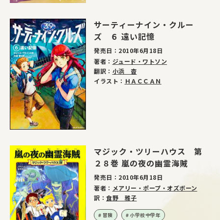
サーティーナイン・クルー
ズ ６ 遠い記憶
発売日：
2010年6月18日
著者：
ジュード・ワトソン
翻訳：
小浜 杳
イラスト：
ＨＡＣＣＡＮ
マジック・ツリーハウス 第
２８巻 嵐の夜の幽霊海賊
発売日：
2010年6月18日
著者：
メアリー・ポープ・オズボーン
訳：
食野 雅子
冒険
小学校中学年