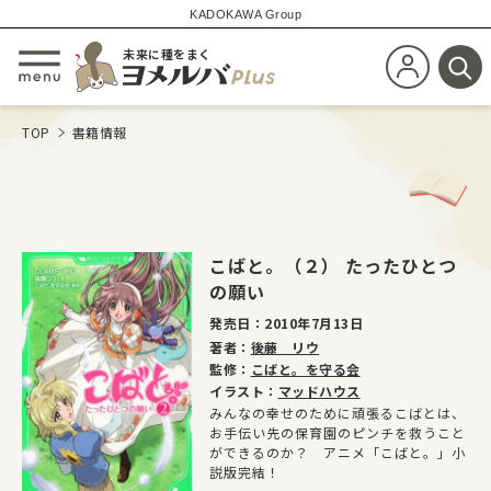
KADOKAWA Group
未来に種をまく
新規会員登
メニューを開閉する
検
TOP
書籍情報
こばと。（２） たったひとつ
の願い
発売日：
2010年7月13日
著者：
後藤 リウ
監修：
こばと。を守る会
イラスト：
マッドハウス
みんなの幸せのために頑張るこばとは、
お手伝い先の保育園のピンチを救うこと
ができるのか？ アニメ「こばと。」小
説版完結！