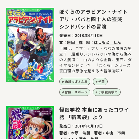
ぼくらのアラビアン・ナイト
アリ・ババと四十人の盗賊
シンドバッドの冒険
発売日：
2010年6月18日
文：
宗田 理
絵：
はしもと しん
「開け、ゴマ！」アリ・ババの魔法の呪
文？ 船乗りシンドバッドの海から海へ
の大航海！ 山のような金貨、宝石、ダ
イヤモンドは…?! 「ぼくら」シリーズ
宗田理の想像を超える大冒険物語！
角川つばさ文庫
学園
冒険・スポーツ
小学校高学年
怪談学校 本当にあったコワイ
話 「新耳袋」より
発売日：
2010年6月18日
著者：
木原 浩勝
著者：
中山 市朗
イラスト：
湖東 美朋