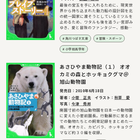
最後の宝玉を手に入れるために、現実世
界から持ち込まれた動力船の設計図を北
の統一国家に渡そうとしているミツルを
止めるため、ワタルも後を追う――。宮部み
ゆき、愛と冒険のファンタジー、感動の
完結巻！
角川つばさ文庫
冒険・スポーツ
小学校高学年
あさひやま動物記（１） オオ
カミの森とホッキョクグマ＠
旭山動物園
発売日：
2010年6月18日
著者：
小菅 正夫
イラスト：
秋草 愛
写真：
今津 秀邦
廃園寸前の旭山動物園を日本一の動物園
に変えた小菅前園長。行動展示に至るま
での動物たちとの飼育記録をまとめた一
冊。オオカミ、カピバラ、ホッキョクグ
マなど約３０編を収録。