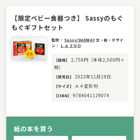
【限定ベビー食器つき】 Sassyのもぐ
もぐギフトセット
監修：
Sassy/DADWAY
文・絵・デザイ
ン：
Ｌａ ＺＯＯ
2,750円（本体2,500円＋
【
価格
】
税）
2022年11月19日
【
発売日
】
Ａ４変形判
【
サイズ
】
9784041129074
【
ISBN
】
紙の本を買う