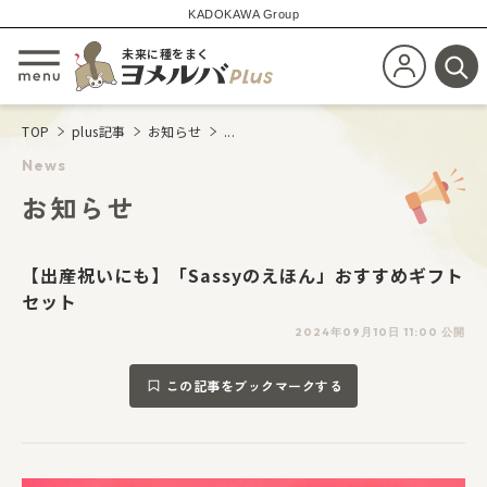
KADOKAWA Group
未来に種をまく
新規会員登
メニューを開閉する
検
TOP
plus記事
お知らせ
...
News
お知らせ
【出産祝いにも】「Sassyのえほん」おすすめギフト
セット
2024年09月10日 11:00 公開
この記事をブックマークする