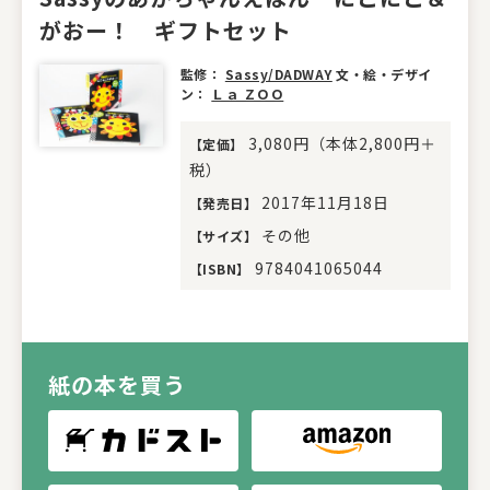
がおー！ ギフトセット
監修：
Sassy/DADWAY
文・絵・デザイ
ン：
Ｌａ ＺＯＯ
3,080円（本体2,800円＋
【
定価
】
税）
2017年11月18日
【
発売日
】
その他
【
サイズ
】
9784041065044
【
ISBN
】
紙の本を買う