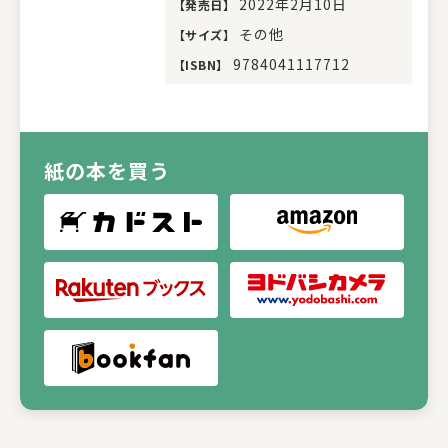
2022年2月10日
【
発売日
】
その他
【
サイズ
】
9784041117712
【
ISBN
】
紙の本を買う