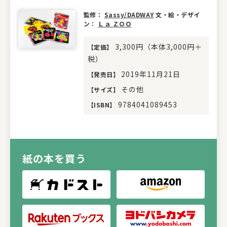
監修：
Sassy/DADWAY
文・絵・デザイ
ン：
Ｌａ ＺＯＯ
3,300円（本体3,000円＋
【
定価
】
税）
2019年11月21日
【
発売日
】
その他
【
サイズ
】
9784041089453
【
ISBN
】
紙の本を買う