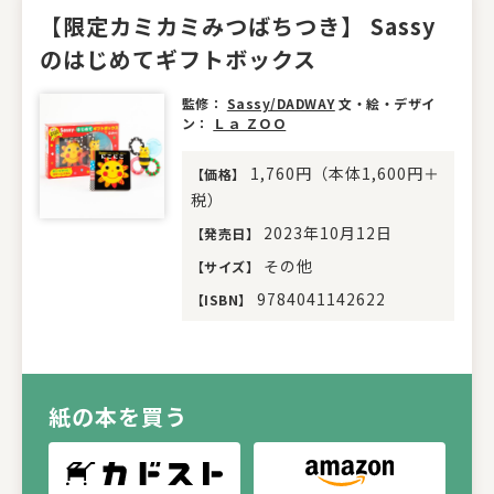
【限定カミカミみつばちつき】 Sassy
のはじめてギフトボックス
監修：
Sassy/DADWAY
文・絵・デザイ
ン：
Ｌａ ＺＯＯ
1,760円（本体1,600円＋
【
価格
】
税）
2023年10月12日
【
発売日
】
その他
【
サイズ
】
9784041142622
【
ISBN
】
紙の本を買う