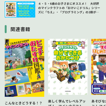
４・５・6歳のお子さまにオススメ！ 大好評
のマインクラフトの「おけいこドリル」シリー
ズに「ちえ」・「プログラミング」の2冊が同
時に加わりました！
関連書籍
あそびな
楽しく学んでレベルアッ
こんなときどうする！？
ぶ！ マ