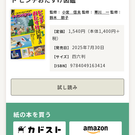
監修：
小宮 信夫
監修：
寒川 一
監修：
鈴木 朋子
1,540円（本体1,400円＋
【
定価
】
税）
2025年7月30日
【
発売日
】
四六判
【
サイズ
】
9784049163414
【
ISBN
】
試し読み
紙の本を買う