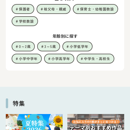
保護者
祖父母・親戚
保育士・幼稚園教諭
学校教諭
年齢別に探す
0～2歳
3～5歳
小学低学年
小学中学年
小学高学年
中学生・高校生
特集