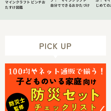
プ！ マインクラフト
マインクラフト ピンチお
じめての
自分でできるおかたづけ
たすけ図鑑
PICK UP