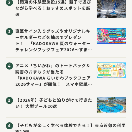
【関東の体験型施設15選】親子で遊び
ながら学べる！おすすめスポットを厳
選
直筆サイン入りグッズやオリジナルキ
ーホルダーなどを抽選でプレゼン
ト！ 「KADOKAWA 夏のウォーター
チャレンジブックフェア2026～すまな
い先生と読書にチャレンジ！～」が開
催！
アニメ「ちいかわ」のトートバッグ＆
読書のおまもりが当たる
「KADOKAWA ちいかわブックフェア
2026サマー」が開催！ スマホ壁紙は
応募者全員にプレゼント！
【2026年】子どもと泊りがけで行きた
い！ 大型プール20選
【子どもが楽しく学べる体験できる！】東京近郊の科学
館10選