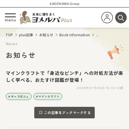
KADOKAWA Group
未来に種をまく
新規会員登
メニューを開閉する
検
TOP
plus記事
お知らせ
Book Information
...
News
お知らせ
マインクラフトで「身近なピンチ」への対処方法が楽
しく学べる、おたすけ図鑑が登場！
2025年07月30日 10:00 公開
キャラぱふぇ
マインクラフト
この記事をブックマークする