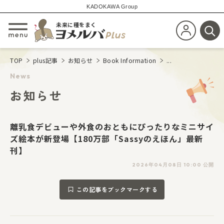
KADOKAWA Group
未来に種をまく
新規会員登
メニューを開閉する
検
TOP
plus記事
お知らせ
Book Information
...
News
お知らせ
離乳食デビューや外食のおともにぴったりなミニサイ
ズ絵本が新登場【180万部「Sassyのえほん」最新
刊】
2026年04月08日 10:00 公開
この記事をブックマークする