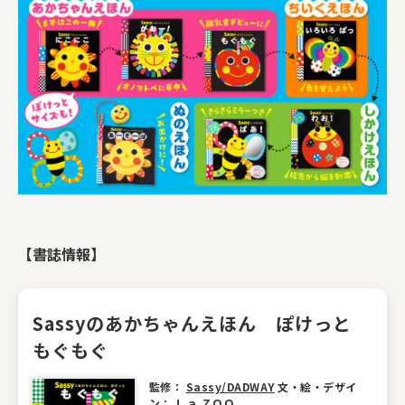
【書誌情報】
Sassyのあかちゃんえほん ぽけっと
もぐもぐ
監修：
Sassy/DADWAY
文・絵・デザイ
ン：
Ｌａ ＺＯＯ