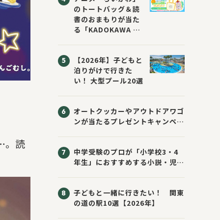
のトートバッグ＆読
書のおまもりが当た
る「KADOKAWA ち
いかわブックフェア
2026サマー」が開
【2026年】子どもと
催！ スマホ壁紙は
泊りがけで行きた
応募者全員にプレゼ
い！ 大型プール20選
ント！
オートクッカーやアウトドアワゴ
ンが当たるプレゼントキャンペー
ン！ Sassyのえほん10周年大
…。読
感謝祭！
中学受験のプロが「小学校3・4
年生」におすすめする小説・児童
書10選
子どもと一緒に行きたい！ 関東
の道の駅10選【2026年】