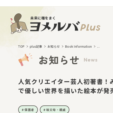
未来に種をまく
TOP
plus記事
お知らせ
Book Information
...
お知らせ
News
人気クリエイター芸人初著書！
で優しい世界を描いた絵本が発
保護者
祖父母・親戚