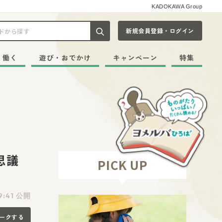
KADOKAWA Group
新規会員登録・ログイン
記事や本をキーワードから探す
・働く
遊び・おでかけ
キャンペーン
特集
思議
PICK UP
9:41 公開
ークする