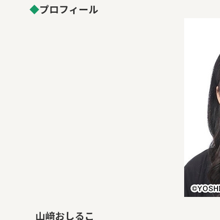
◆
プロフィール
山﨑おしるこ