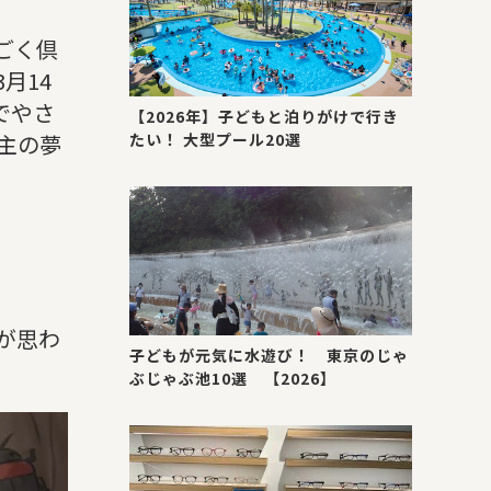
ごく倶
月14
でやさ
【2026年】子どもと泊りがけで行き
主の夢
たい！ 大型プール20選
が思わ
子どもが元気に水遊び！ 東京のじゃ
ぶじゃぶ池10選 【2026】