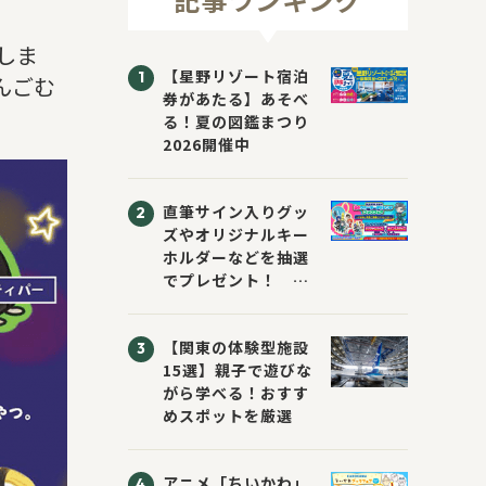
しま
【星野リゾート宿泊
んごむ
券があたる】あそべ
る！夏の図鑑まつり
2026開催中
直筆サイン入りグッ
ズやオリジナルキー
ホルダーなどを抽選
でプレゼント！
「KADOKAWA 夏の
ウォーターチャレン
【関東の体験型施設
ジブックフェア2026
15選】親子で遊びな
～すまない先生と読
がら学べる！おすす
書にチャレンジ！
めスポットを厳選
～」が開催！
アニメ「ちいかわ」