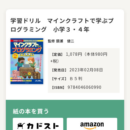
学習ドリル マインクラフトで学ぶプ
ログラミング 小学３・４年
監修 類瀬 健二
1,078円（本体980円
【
定価
】
+税）
2023年02月08日
【
発売日
】
Ｂ５判
【
サイズ
】
9784046060990
【
ISBN
】
紙の本を買う