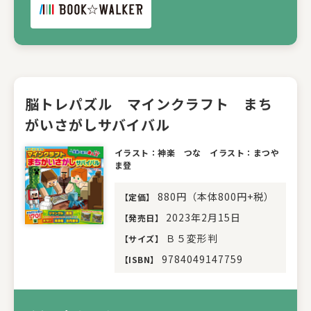
脳トレパズル マインクラフト まち
がいさがしサバイバル
イラスト：神楽 つな イラスト：まつや
ま登
880円（本体800円+税）
【
定価
】
2023年2月15日
【
発売日
】
Ｂ５変形判
【
サイズ
】
9784049147759
【
ISBN
】