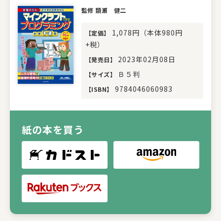
監修 類瀬 健二
1,078円（本体980円
【
定価
】
+税）
2023年02月08日
【
発売日
】
Ｂ５判
【
サイズ
】
9784046060983
【
ISBN
】
紙の本を買う