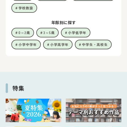
学校教諭
年齢別に探す
0～2歳
3～5歳
小学低学年
小学中学年
小学高学年
中学生・高校生
特集