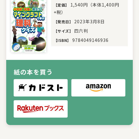
1,540円（本体1,400円
【
定価
】
+税）
2023年3月8日
【
発売日
】
四六判
【
サイズ
】
9784049146936
【
ISBN
】
紙の本を買う