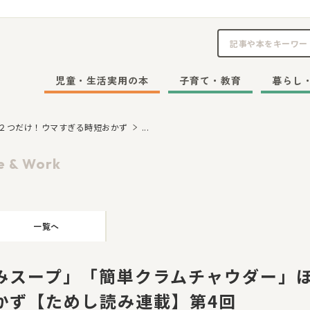
児童・生活実用の本
子育て・教育
暮らし
２つだけ！ウマすぎる時短おかず
...
e & Work
一覧へ
みスープ」「簡単クラムチャウダー」
かず【ためし読み連載】第4回