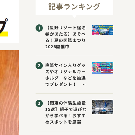
記事ランキング
【星野リゾート宿泊
券があたる】あそべ
る！夏の図鑑まつり
2026開催中
直筆サイン入りグッ
ズやオリジナルキー
ホルダーなどを抽選
でプレゼント！
「KADOKAWA 夏の
ウォーターチャレン
【関東の体験型施設
ジブックフェア2026
15選】親子で遊びな
～すまない先生と読
がら学べる！おすす
書にチャレンジ！
めスポットを厳選
～」が開催！