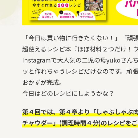
「今日は買い物に行きたくない！」「頑
超使えるレシピ本『ほぼ材料２つだけ！
Instagramで大人気の二児の母yuk
ッと作れちゃうレシピだけなのです。頑
おかずが完成。
今日はどのレシピにしようかな？
第４回では、第４章より「しゃぶしゃぶ肉
チャウダー」(調理時間４分)のレシピを