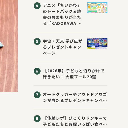
アニメ「ちいかわ」
のトートバッグ＆読
書のおまもりが当た
る「KADOKAWA ち
いかわブックフェア
2026サマー」が開
宇宙・天文 学び広が
催！ スマホ壁紙は
るプレゼントキャン
応募者全員にプレゼ
ペーン
ント！
【2026年】子どもと泊りがけで
行きたい！ 大型プール20選
オートクッカーやアウトドアワゴ
ンが当たるプレゼントキャンペー
ン！ Sassyのえほん10周年大
感謝祭！
【体験レポ】びっくりドンキーで
子どもたちとお腹いっぱい食べて