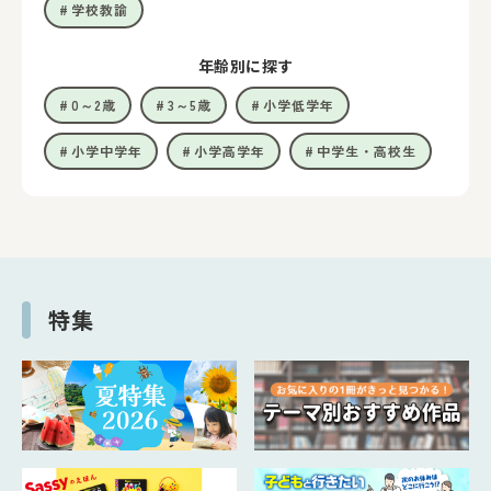
学校教諭
年齢別に探す
0～2歳
3～5歳
小学低学年
小学中学年
小学高学年
中学生・高校生
特集