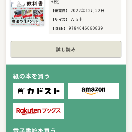
+税）
2022年12月22日
【
発売日
】
Ａ５判
【
サイズ
】
9784046060839
【
ISBN
】
試し読み
紙の本を買う
電子書籍を買う