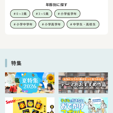
年齢別に探す
0～2歳
3～5歳
小学低学年
小学中学年
小学高学年
中学生・高校生
特集