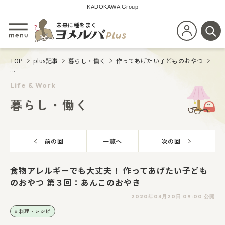
KADOKAWA Group
未来に種をまく
新規会員登
メニューを開閉する
検
TOP
plus記事
暮らし・働く
作ってあげたい子どものおやつ
...
Life & Work
暮らし・働く
前の回
一覧へ
次の回
食物アレルギーでも大丈夫！ 作ってあげたい子ども
のおやつ 第３回：あんこのおやき
2020年03月20日 09:00 公開
料理・レシピ