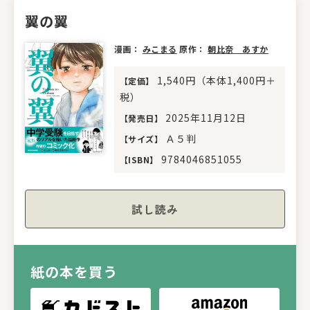
翼の翼
漫画：
みこまる
原作：
朝比奈 あすか
1,540円（本体1,400円＋
【
定価
】
税）
2025年11月12日
【
発売日
】
Ａ５判
【
サイズ
】
9784046851055
【
ISBN
】
試し読み
紙の本を買う