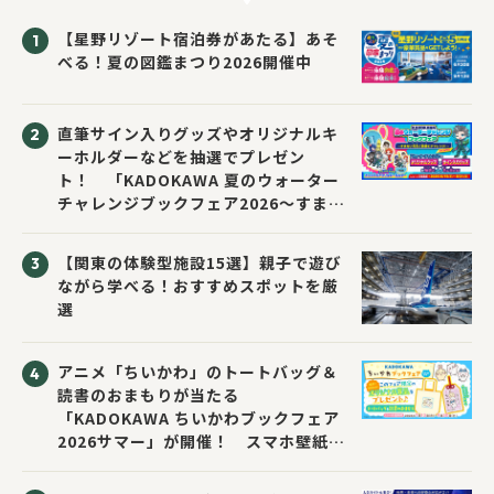
【星野リゾート宿泊券があたる】あそ
べる！夏の図鑑まつり2026開催中
直筆サイン入りグッズやオリジナルキ
ーホルダーなどを抽選でプレゼン
ト！ 「KADOKAWA 夏のウォーター
チャレンジブックフェア2026～すまな
い先生と読書にチャレンジ！～」が開
催！
【関東の体験型施設15選】親子で遊び
ながら学べる！おすすめスポットを厳
選
アニメ「ちいかわ」のトートバッグ＆
読書のおまもりが当たる
「KADOKAWA ちいかわブックフェア
2026サマー」が開催！ スマホ壁紙は
応募者全員にプレゼント！