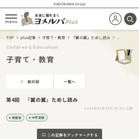
KADOKAWA Group
未来に種をまく
新規会員登
メニューを開閉する
検
TOP
plus記事
子育て・教育
『翼の翼』ためし読み
...
Children & Education
子育て・教育
前の回
一覧へ
第4回 『翼の翼』ためし読み
2025年12月25日 10:00 公開
保護者
中学受験
この記事をブックマークする