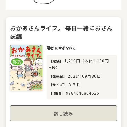
おかあさんライフ。 毎日一緒におさん
ぽ編
著者 たかぎなおこ
1,210円（本体1,100円
【
定価
】
+税）
2021年09月30日
【
発売日
】
Ａ５判
【
サイズ
】
9784046804525
【
ISBN
】
試し読み