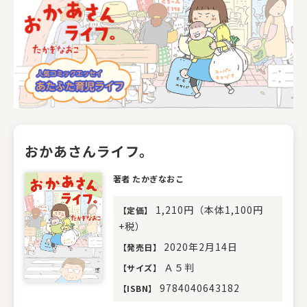
おかあさんライフ。
著者 たかぎなおこ
1,210円（本体1,100円
【
定価
】
+税）
2020年2月14日
【
発売日
】
Ａ５判
【
サイズ
】
9784040643182
【
ISBN
】