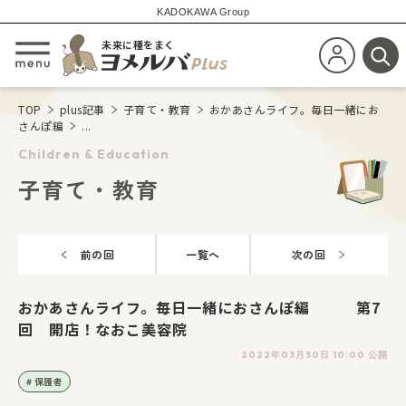
KADOKAWA Group
未来に種をまく
新規会員登
メニューを開閉する
検
TOP
plus記事
子育て・教育
おかあさんライフ。毎日一緒にお
さんぽ編
...
Children & Education
子育て・教育
前の回
一覧へ
次の回
おかあさんライフ。毎日一緒におさんぽ編 第7
回 開店！なおこ美容院
2022年03月30日 10:00 公開
保護者