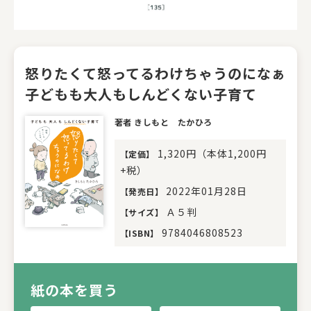
怒りたくて怒ってるわけちゃうのになぁ
子どもも大人もしんどくない子育て
著者 きしもと たかひろ
1,320円（本体1,200円
【
定価
】
+税）
2022年01月28日
【
発売日
】
Ａ５判
【
サイズ
】
9784046808523
【
ISBN
】
紙の本を買う