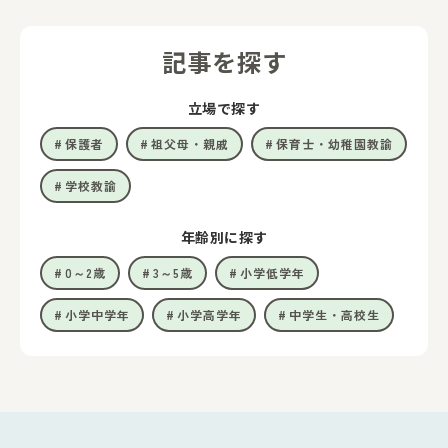
記事を探す
立場で探す
保護者
祖父母・親戚
保育士・幼稚園教諭
学校教諭
年齢別に探す
0～2歳
3～5歳
小学低学年
小学中学年
小学高学年
中学生・高校生