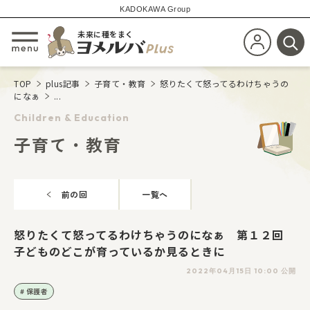
KADOKAWA Group
未来に種をまく
新規会員登
メニューを開閉する
検
TOP
plus記事
子育て・教育
怒りたくて怒ってるわけちゃうの
になぁ
...
Children & Education
子育て・教育
前の回
一覧へ
怒りたくて怒ってるわけちゃうのになぁ 第１２回
子どものどこが育っているか見るときに
2022年04月15日 10:00 公開
保護者