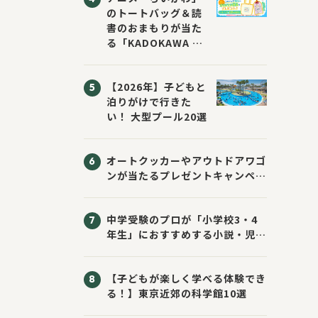
のトートバッグ＆読
書のおまもりが当た
る「KADOKAWA ち
いかわブックフェア
2026サマー」が開
【2026年】子どもと
催！ スマホ壁紙は
泊りがけで行きた
応募者全員にプレゼ
い！ 大型プール20選
ント！
オートクッカーやアウトドアワゴ
ンが当たるプレゼントキャンペー
ン！ Sassyのえほん10周年大
感謝祭！
中学受験のプロが「小学校3・4
年生」におすすめする小説・児童
書10選
【子どもが楽しく学べる体験でき
る！】東京近郊の科学館10選