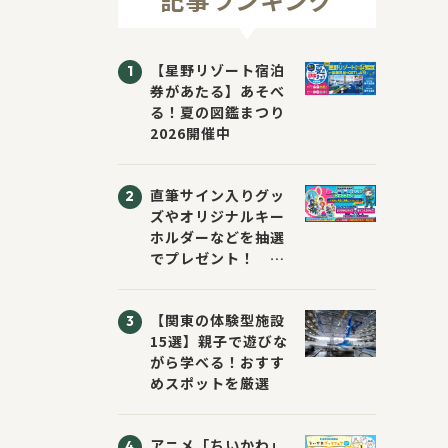
【星野リゾート宿泊
券があたる】あそべ
る！夏の図鑑まつり
2026開催中
直筆サイン入りグッ
ズやオリジナルキー
ホルダーなどを抽選
でプレゼント！
「KADOKAWA 夏の
ウォーターチャレン
【関東の体験型施設
ジブックフェア2026
15選】親子で遊びな
～すまない先生と読
がら学べる！おすす
書にチャレンジ！
めスポットを厳選
～」が開催！
アニメ「ちいかわ」