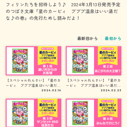
フィリンたちを招待しよう♪ 2024年3月13日発売予定
のつばさ文庫『星のカービィ プププ温泉はいい湯だ
な♪の巻』の先行ためし読みだよ！
最新回から
最初から
【スペシャルれんさい】『星のカ
【スペシャルれんさい】『星のカ
ービィ プププ温泉はいい湯だな
ービィ プププ温泉はいい湯だな
♪の巻』第１回 遠い村からのお
♪の巻』第２回 あこがれの大王
2024.02.16
2024.02.23
客様
様？