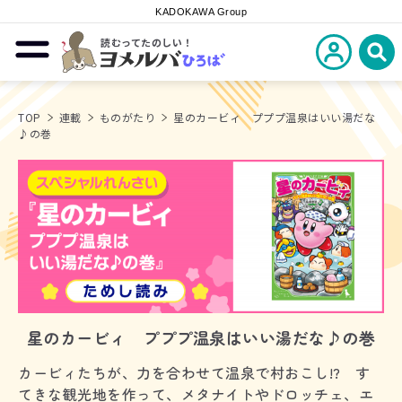
KADOKAWA Group
読むってたのしい！
新規会員登
メニューを開閉する
ヨメルバひろば
検
TOP
連載
ものがたり
星のカービィ プププ温泉はいい湯だな
♪の巻
星のカービィ プププ温泉はいい湯だな♪の巻
カービィたちが、力を合わせて温泉で村おこし!? す
てきな観光地を作って、メタナイトやドロッチェ、エ