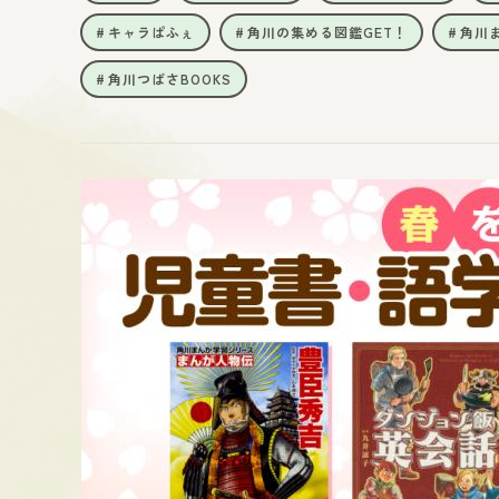
キャラぱふぇ
角川の集める図鑑GET！
角川
角川つばさBOOKS