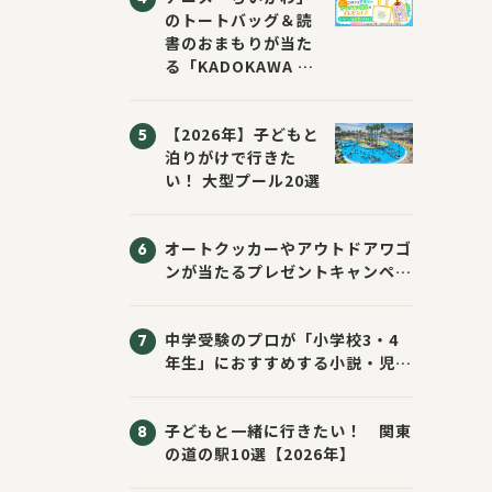
のトートバッグ＆読
書のおまもりが当た
る「KADOKAWA ち
いかわブックフェア
2026サマー」が開
【2026年】子どもと
催！ スマホ壁紙は
泊りがけで行きた
応募者全員にプレゼ
い！ 大型プール20選
ント！
オートクッカーやアウトドアワゴ
ンが当たるプレゼントキャンペー
ン！ Sassyのえほん10周年大
感謝祭！
中学受験のプロが「小学校3・4
年生」におすすめする小説・児童
書10選
子どもと一緒に行きたい！ 関東
の道の駅10選【2026年】