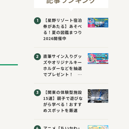
【星野リゾート宿泊
券があたる】あそべ
る！夏の図鑑まつり
2026開催中
直筆サイン入りグッ
ズやオリジナルキー
ホルダーなどを抽選
でプレゼント！
「KADOKAWA 夏の
ウォーターチャレン
【関東の体験型施設
ジブックフェア2026
15選】親子で遊びな
～すまない先生と読
がら学べる！おすす
書にチャレンジ！
めスポットを厳選
～」が開催！
アニメ「ちいかわ」