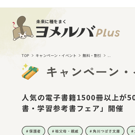
未来に種をまく
TOP
キャンペーン・イベント
無料・割引
...
キャンペーン・
人気の電子書籍1500冊以上が
書・学習参考書フェア」開催
保護者
祖父母・親戚
角川つばさ文庫