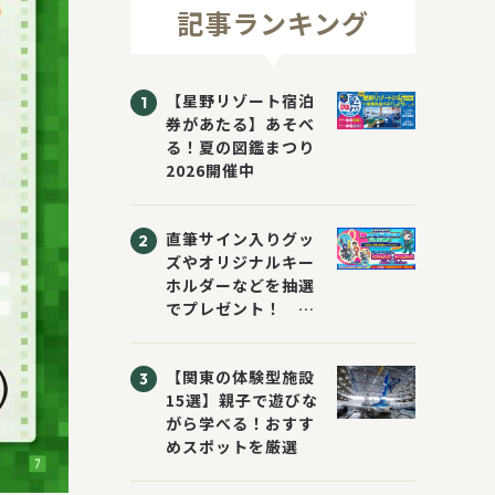
記事ランキング
【星野リゾート宿泊
券があたる】あそべ
る！夏の図鑑まつり
2026開催中
直筆サイン入りグッ
ズやオリジナルキー
ホルダーなどを抽選
でプレゼント！
「KADOKAWA 夏の
ウォーターチャレン
【関東の体験型施設
ジブックフェア2026
15選】親子で遊びな
～すまない先生と読
がら学べる！おすす
書にチャレンジ！
めスポットを厳選
～」が開催！