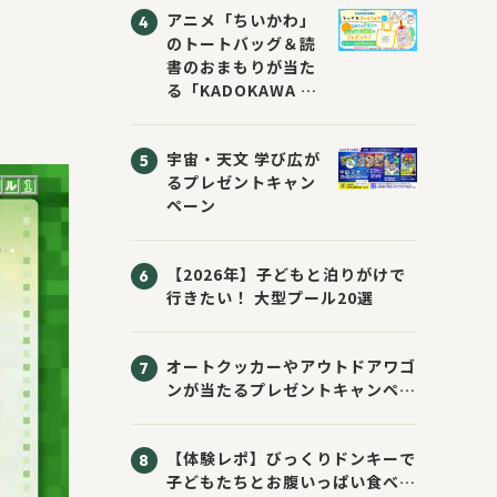
アニメ「ちいかわ」
のトートバッグ＆読
書のおまもりが当た
る「KADOKAWA ち
いかわブックフェア
2026サマー」が開
宇宙・天文 学び広が
催！ スマホ壁紙は
るプレゼントキャン
応募者全員にプレゼ
ペーン
ント！
【2026年】子どもと泊りがけで
行きたい！ 大型プール20選
オートクッカーやアウトドアワゴ
ンが当たるプレゼントキャンペー
ン！ Sassyのえほん10周年大
感謝祭！
【体験レポ】びっくりドンキーで
子どもたちとお腹いっぱい食べて