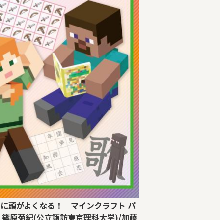
に頭がよくなる！ マインクラフト パ
：篠原菊紀(公立諏訪東京理科大学)/加藤