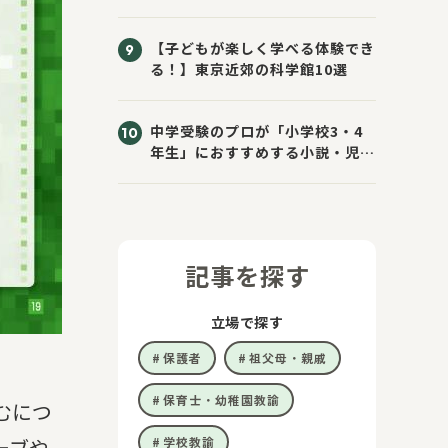
きた！
【子どもが楽しく学べる体験でき
る！】東京近郊の科学館10選
中学受験のプロが「小学校3・4
年生」におすすめする小説・児童
書10選
記事を探す
立場で探す
保護者
祖父母・親戚
保育士・幼稚園教諭
むにつ
ーブや
学校教諭