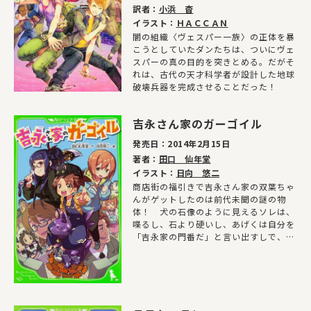
訳者：
小浜 杳
イラスト：
ＨＡＣＣＡＮ
闇の組織〈ヴェスパー一族〉の正体を暴
こうとしていたダンたちは、ついにヴェ
スパーの真の目的を突きとめる。だがそ
れは、古代の天才科学者が設計した地球
破壊兵器を完成させることだった！
吉永さん家のガーゴイル
発売日：
2014年2月15日
著者：
田口 仙年堂
イラスト：
日向 悠二
商店街の福引きで吉永さん家の双葉ちゃ
んがゲットしたのは前代未聞の謎の物
体！ 犬の石像のように見えるソレは、
喋るし、石より硬いし、あげくは自分を
「吉永家の門番だ」と言い出すしで、吉
永さん家はさあ大変!?