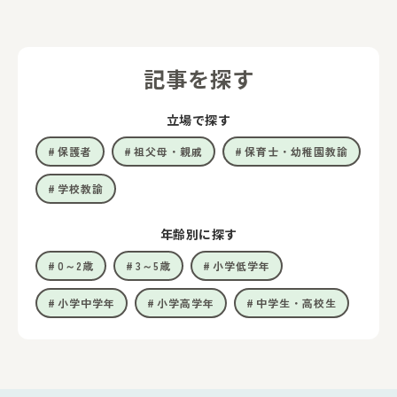
記事を探す
立場で探す
保護者
祖父母・親戚
保育士・幼稚園教諭
学校教諭
年齢別に探す
0～2歳
3～5歳
小学低学年
小学中学年
小学高学年
中学生・高校生