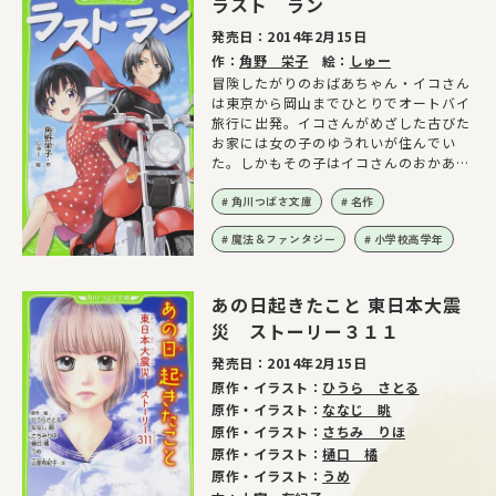
ラスト ラン
発売日：
2014年2月15日
作：
角野 栄子
絵：
しゅー
冒険したがりのおばあちゃん・イコさん
は東京から岡山までひとりでオートバイ
旅行に出発。イコさんがめざした古びた
お家には女の子のゆうれいが住んでい
た。しかもその子はイコさんのおかあさ
ん！ これって……！？
角川つばさ文庫
名作
魔法＆ファンタジー
小学校高学年
あの日起きたこと 東日本大震
災 ストーリー３１１
発売日：
2014年2月15日
原作・イラスト：
ひうら さとる
原作・イラスト：
ななじ 眺
原作・イラスト：
さちみ りほ
原作・イラスト：
樋口 橘
原作・イラスト：
うめ