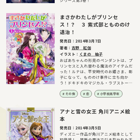
シリーズ第3巻！
まさかわたしがプリンセ
ス！？ ３ 紫式部ともののけ
退治！
発売日：
2014年3月7日
著者：
吉野 紅伽
イラスト：
くまの 柚子
おばあちゃんの形見のペンダントは、プ
リンセスと入れ替わる魔法のアイテムだ
った！ルナは、平安時代のお姫さま、彰
子になって、もののけ事件に立ち向か
う！ドキドキのマジカル・ラブストーリ
ー
その他
恋
小学校高学年
アナと雪の女王 角川アニメ絵
本
発売日：
2014年3月5日
ディズニー作品が角川アニメ絵本として
初登場！ 禁断の魔法で引き裂かれた王