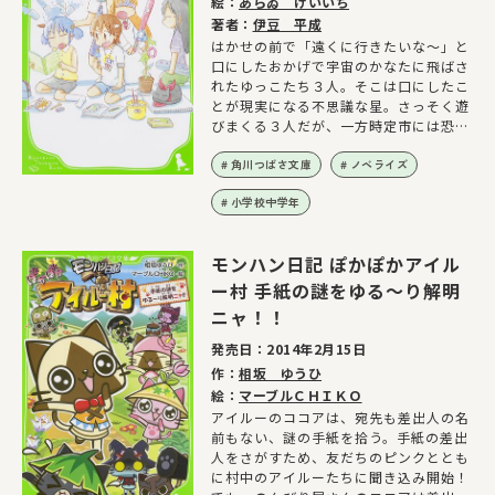
絵：
あらゐ けいいち
著者：
伊豆 平成
はかせの前で「遠くに行きたいな～」と
口にしたおかげで宇宙のかなたに飛ばさ
れたゆっこたち３人。そこは口にしたこ
とが現実になる不思議な星。さっそく遊
びまくる３人だが、一方時定市には恐ろ
しい危機が迫って!?
角川つばさ文庫
ノベライズ
小学校中学年
モンハン日記 ぽかぽかアイル
ー村 手紙の謎をゆる～り解明
ニャ！！
発売日：
2014年2月15日
作：
相坂 ゆうひ
絵：
マーブルＣＨＩＫＯ
アイルーのココアは、宛先も差出人の名
前もない、謎の手紙を拾う。手紙の差出
人をさがすため、友だちのピンクととも
に村中のアイルーたちに聞き込み開始！