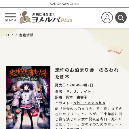
KADOKAWA Group
未来に種をまく
新規会員登
メニューを開閉する
検
TOP
書籍情報
恐怖のお泊まり会 のろわれ
た脚本
発売日：
2014年3月7日
著者：
Ｐ．Ｊ．ナイト
訳者：
岡本 由香子
イラスト：
ｓｈｉｒａｋａｂａ
劇『最後のお泊まり会』で主役に抜てき
されたブリー。ところが、三十年前に同
じ役を演じた少女が発表会当日に死んだ
と知って──。女の子のためのホラー・