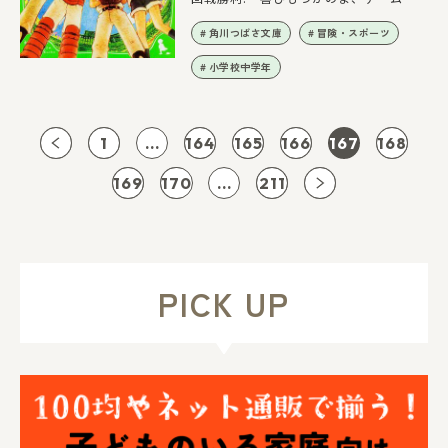
大危機が訪れて…!?
角川つばさ文庫
冒険・スポーツ
小学校中学年
1
...
164
165
166
167
168
169
170
...
211
PICK UP