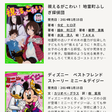
視えるがこわい！ 地霊町ふし
ぎ探偵団
発売日：
2014年1月15日
著者：
令丈 ヒロ子
著者：
越水 利江子
著者：
藤野 恵美
著者：
水沫 流人
絵：
ＴＡＫＡ
地霊町の古いナギの木の霊力が伝染した
子どもたちが“視える”ように！失恋した
女子の心を食べる妖怪。なぜか死体をさ
がす男子。陰陽師のような光る美男子。
おもしろくて笑えるゴーストミステリー
シリーズ第2巻。
ディズニー ベストフレンド
ストーリー ミニー＆デイジー
発売日：
2014年1月15日
文：
カリオペ・グラス
訳：
樹 紫苑
ディズニーがおくる、新シリーズの小説
が登場！ミニーとデイジーは、とても仲
良しのベストフレンド。学校に通う２人
の日常を描いた、これまでにない新しい