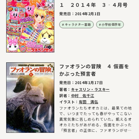
１ ２０１４年 ３‐４月号
発売日：
2014年2月1日
キャラクター書籍
小学校低学年
ファオランの冒険 ４ 仮面を
かぶった預言者
発売日：
2014年1月17日
著者：
キャスリン・ラスキー
訳者：
中村 佐千江
イラスト：
有田 満弘
ファオランたちオオカミは、最果ての地
で、いつまでたっても春がやってこない
異常気象に苦しめられていた。飢えるオ
オカミたちがあがめる、仮面をかぶった
「預言者」の正体に、ファオランがせま
る！