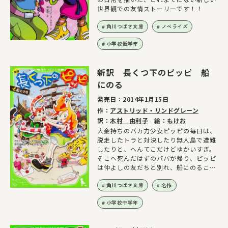
世界観での友情ストーリーです！！
角川つばさ文庫
ノベライズ
小学校低学年
新訳 長くつ下のピッピ 船
にのる
発売日：
2014年1月15日
作：
アストリッド・リンドグレーン
訳：
木村 由利子
絵：
もけお
大金持ちのバカ力少女ピッピの毎日は、
脱走したトラと対決したり無人島で遭難
したりと、へんてこだけどゆかいすぎ。
そこへ死んだはずのパパが帰り、ピッピ
は仲よしの友だちと別れ、船にのること
に…。感動の第２巻！
角川つばさ文庫
名作
小学校中学年