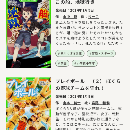
この船、地獄行き
発売日：
2014年1月9日
作：
山中 恒
絵：
ちーこ
新品大型ＴＶを壊しちまったカズヤ。た
またま遊びにきたマコトと家出を決行す
るが、港で謎の男におそわれた!?しかも
カズヤを助けようとしたマコトが男をな
ぐったら…「し、死んでる!?」ただの家
出が逃亡生活に!
角川つばさ文庫
冒険・スポーツ
学園
小学校中学年
プレイボール （２） ぼくら
の野球チームを守れ！
発売日：
2014年1月9日
作：
山本 純士
絵：
宮尾 和孝
ぼくら3人組が作った野球チームは、運
動が苦手な子、登校拒否、女子、転校
生、それから特別支援学校に通う子な
ど、でこぼこチーム。だけどなんと、一
回戦勝利! 喜びもつかのま、チームに