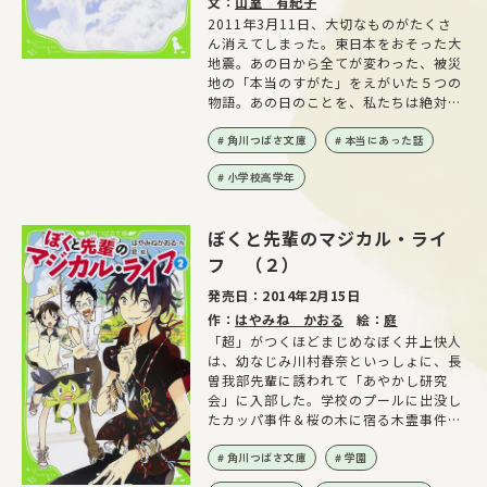
文：
山室 有紀子
2011年3月11日、大切なものがたくさ
ん消えてしまった。東日本をおそった大
地震。あの日から全てが変わった、被災
地の「本当のすがた」をえがいた５つの
物語。あの日のことを、私たちは絶対に
忘れない――！
角川つばさ文庫
本当にあった話
小学校高学年
ぼくと先輩のマジカル・ライ
フ （２）
発売日：
2014年2月15日
作：
はやみね かおる
絵：
庭
「超」がつくほどまじめなぼく井上快人
は、幼なじみ川村春奈といっしょに、長
曽我部先輩に誘われて「あやかし研究
会」に入部した。学校のプールに出没し
たカッパ事件＆桜の木に宿る木霊事件
──これらの真相とは!?
角川つばさ文庫
学園