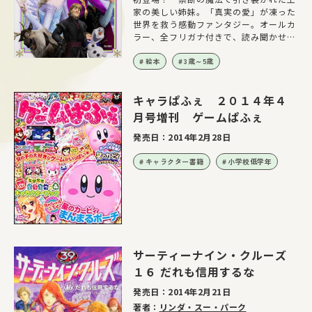
家の美しい姉妹。「真実の愛」が凍った
世界を救う感動ファンタジー。オールカ
ラー、全フリガナ付きで、読み聞かせに
もオススメです！
絵本
3歳～5歳
キャラぱふぇ ２０１４年４
月号増刊 ゲームぱふぇ
発売日：
2014年2月28日
キャラクター書籍
小学校低学年
サーティーナイン・クルーズ
１６ だれも信用するな
発売日：
2014年2月21日
著者：
リンダ・スー・パーク