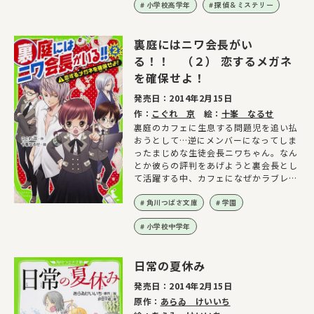
小学校高学年
探偵＆ミステリー
裏庭にはニワ会長がい
る！！ （２） 恋するメガネ
を確保せよ！
発売日：
2014年2月15日
作：
こぐれ 京
絵：
十峯 なるせ
裏庭のカフェに生息する問題児を追い払
おうとして…逆にメンバーになってしま
ったまじめな生徒会長ニワちゃん。なん
とか彼らの評判をあげようと裏会長とし
て活躍する中、カフェになぜかラブレタ
ーの注文がきて…!?
角川つばさ文庫
学園
小学校中学年
日常の夏休み
発売日：
2014年2月15日
原作：
あらゐ けいいち