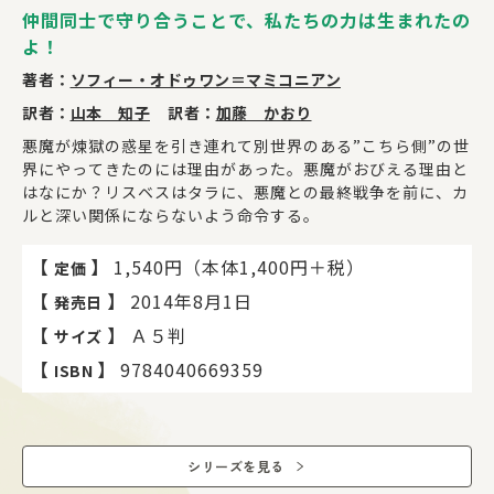
仲間同士で守り合うことで、私たちの力は生まれたの
よ！
著者：
ソフィー・オドゥワン＝マミコニアン
訳者：
山本 知子
訳者：
加藤 かおり
悪魔が煉獄の惑星を引き連れて別世界のある”こちら側”の世
界にやってきたのには理由があった。悪魔がおびえる理由と
はなにか？リスベスはタラに、悪魔との最終戦争を前に、カ
ルと深い関係にならないよう命令する。
【
】
1,540円（本体1,400円＋税）
定価
【
】
2014年8月1日
発売日
【
】
Ａ５判
サイズ
【
】
9784040669359
ISBN
シリーズを見る