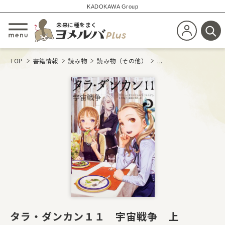
KADOKAWA Group
未来に種をまく
新規会員登
メニューを開閉する
検
TOP
書籍情報
読み物
読み物（その他）
...
タラ・ダンカン１１ 宇宙戦争 上