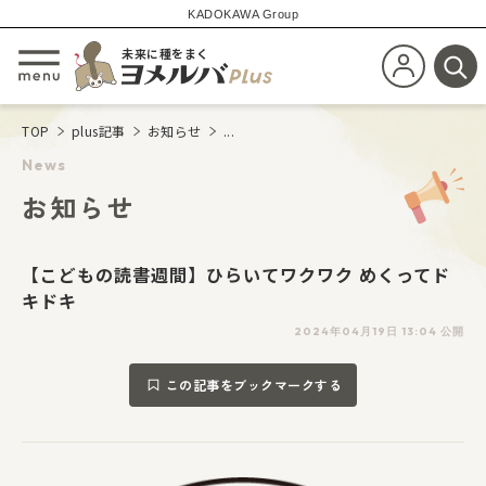
KADOKAWA Group
未来に種をまく
新規会員登
メニューを開閉する
検
TOP
plus記事
お知らせ
...
News
お知らせ
【こどもの読書週間】ひらいてワクワク めくってド
キドキ
2024年04月19日 13:04 公開
この記事をブックマークする