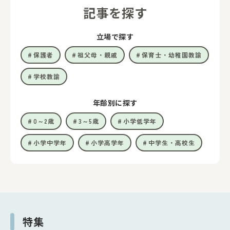
記事を探す
立場で探す
保護者
祖父母・親戚
保育士・幼稚園教諭
学校教諭
年齢別に探す
0～2歳
3～5歳
小学低学年
小学中学年
小学高学年
中学生・高校生
特集