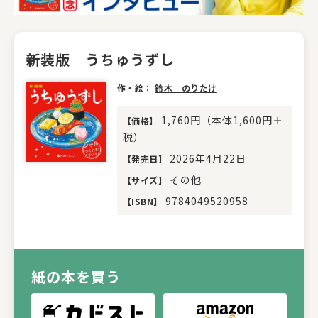
新装版 うちゅうずし
作・絵：
鈴木 のりたけ
1,760円（本体1,600円＋
【
価格
】
税）
2026年4月22日
【
発売日
】
その他
【
サイズ
】
9784049520958
【
ISBN
】
紙の本を買う