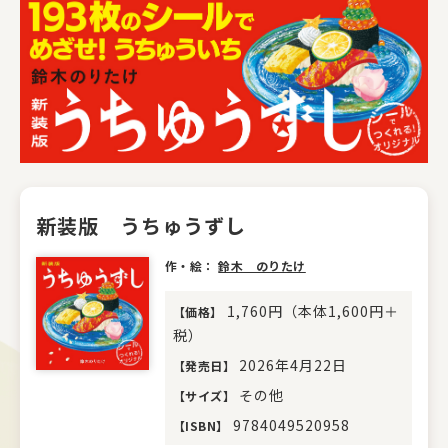
新装版 うちゅうずし
作・絵：
鈴木 のりたけ
1,760円（本体1,600円＋
【
価格
】
税）
2026年4月22日
【
発売日
】
その他
【
サイズ
】
9784049520958
【
ISBN
】