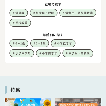
立場で探す
保護者
祖父母・親戚
保育士・幼稚園教諭
学校教諭
年齢別に探す
0～2歳
3～5歳
小学低学年
小学中学年
小学高学年
中学生・高校生
特集