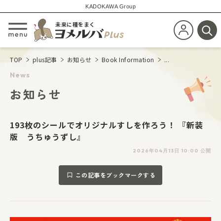
KADOKAWA Group
未来に種をまく
新規会員登
メニューを開閉する
検
TOP
plus記事
お知らせ
Book Information
...
News
お知らせ
193枚のシールでオリジナルすしを作ろう！ 『新装
版 うちゅうずし』
2026年04月13日 10:00 公開
この記事をブックマークする