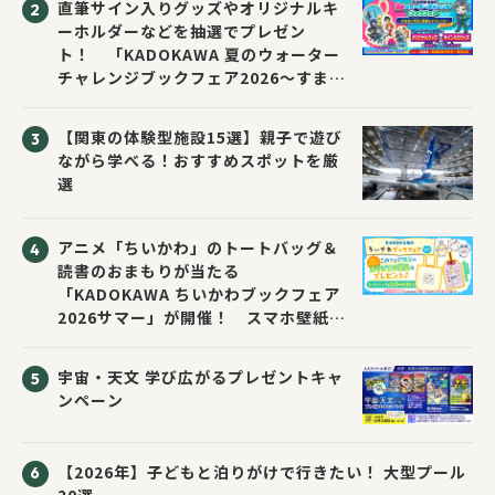
直筆サイン入りグッズやオリジナルキ
ーホルダーなどを抽選でプレゼン
ト！ 「KADOKAWA 夏のウォーター
チャレンジブックフェア2026～すまな
い先生と読書にチャレンジ！～」が開
催！
【関東の体験型施設15選】親子で遊び
ながら学べる！おすすめスポットを厳
選
アニメ「ちいかわ」のトートバッグ＆
読書のおまもりが当たる
「KADOKAWA ちいかわブックフェア
2026サマー」が開催！ スマホ壁紙は
応募者全員にプレゼント！
宇宙・天文 学び広がるプレゼントキャ
ンペーン
【2026年】子どもと泊りがけで行きたい！ 大型プール
20選