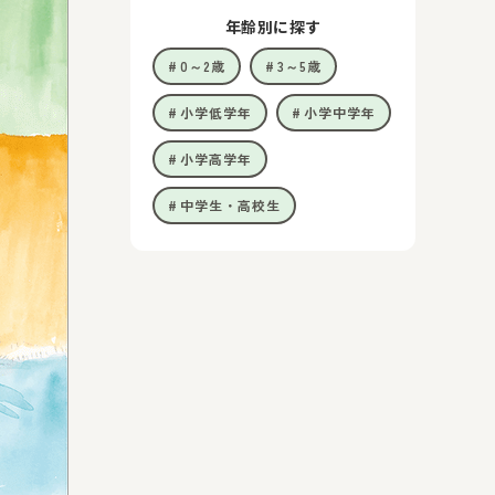
年齢別に探す
0～2歳
3～5歳
小学低学年
小学中学年
小学高学年
中学生・高校生