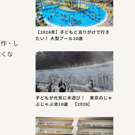
【2026年】子どもと泊りがけで行き
たい！ 大型プール20選
（作・し
亡くな
。
子どもが元気に水遊び！ 東京のじゃ
ぶじゃぶ池10選 【2026】