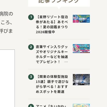
病院の
【星野リゾート宿泊
ところ、
券があたる】あそべ
る！夏の図鑑まつり
呼びま
2026開催中
直筆サイン入りグッ
ズやオリジナルキー
ホルダーなどを抽選
でプレゼント！
「KADOKAWA 夏の
ウォーターチャレン
【関東の体験型施設
ジブックフェア2026
15選】親子で遊びな
～すまない先生と読
がら学べる！おすす
書にチャレンジ！
めスポットを厳選
～」が開催！
アニメ「ちいかわ」