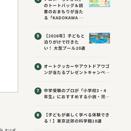
のトートバッグ＆読
書のおまもりが当た
る「KADOKAWA ち
いかわブックフェア
2026サマー」が開
【2026年】子どもと
催！ スマホ壁紙は
泊りがけで行きた
応募者全員にプレゼ
い！ 大型プール20選
ント！
オートクッカーやアウトドアワゴ
ンが当たるプレゼントキャンペー
ン！ Sassyのえほん10周年大
感謝祭！
中学受験のプロが「小学校3・4
年生」におすすめする小説・児童
書10選
【子どもが楽しく学べる体験でき
る！】東京近郊の科学館10選
うおば