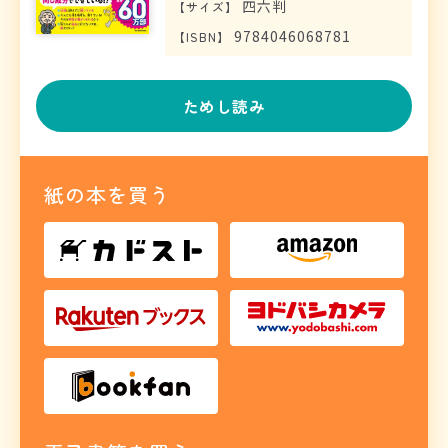
四六判
【
サイズ
】
9784046068781
【
ISBN
】
ためし読み
紙の本を買う