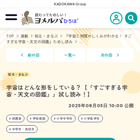
KADOKAWA Group
読むってたのしい！
新規会員登
メニューを開閉する
ヨメルバひろば
検
TOP
連載
知る・まなぶ
『宇宙と物理のしくみがわかる！ すご
すぎる宇宙・天文の図鑑』ためし読み
...
前の回
一覧へ
次の回
知る・まなぶ
宇宙はどんな形をしている？【『すごすぎる宇
宙・天文の図鑑』』試し読み！】
2025年08月05日 10:00 公開
保護者
学校教諭
小学中学年
小学高学年
中学生・高校生