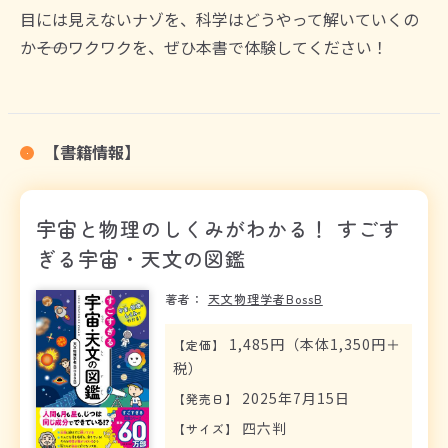
目には見えないナゾを、科学はどうやって解いていくの
か――そのワクワクを、ぜひ本書で体験してください！
【書籍情報】
宇宙と物理のしくみがわかる！ すごす
ぎる宇宙・天文の図鑑
著者：
天文物理学者BossB
1,485円（本体1,350円＋
【
定価
】
税）
2025年7月15日
【
発売日
】
四六判
【
サイズ
】