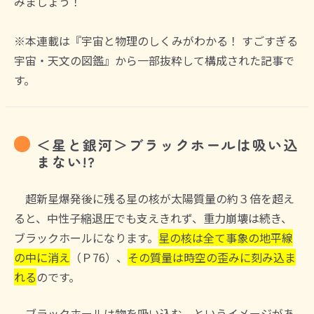
みましょう！
※本連載は『宇宙と物理のしくみがわかる！ すごすぎる
宇宙・天文の図鑑』から一部抜粋して構成された記事で
す。
＜星と銀河＞ブラックホールは吸い込
まない!?
超新星爆発後に残る星の核が太陽質量の約３倍を超え
ると、中性子縮退圧でも支えきれず、重力崩壊は続き、
ブラックホールになります。
星の核は全て事象の地平線
の中に消え
（Ｐ76）、
その質量は時空の歪みに刻み込ま
れる
のです。
ブラックホールは物を吸い込む、というイメージがあ