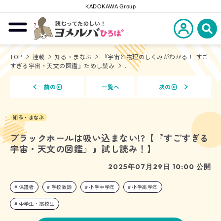
KADOKAWA Group
読むってたのしい！
新規会員登
メニューを開閉する
ヨメルバひろば
検
TOP
連載
知る・まなぶ
『宇宙と物理のしくみがわかる！ すご
すぎる宇宙・天文の図鑑』ためし読み
...
前の回
一覧へ
次の回
知る・まなぶ
ブラックホールは吸い込まない!?【『すごすぎる
宇宙・天文の図鑑』』試し読み！】
2025年07月29日 10:00 公開
保護者
学校教諭
小学中学年
小学高学年
中学生・高校生