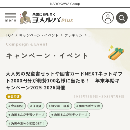
KADOKAWA Group
未来に種をまく
新規会員登
メニューを開閉する
検
TOP
キャンペーン・イベント
プレキャン
...
Campaign & Event
キャンペーン・イベント
大人気の児童書セットや図書カードNEXTネットギフ
ト2000円分が総勢100名様に当たる！ 年末年始キ
ャンペーン2025-2026開催
会員限定
2025年12月5日～2026年1月9日
会員限定
保護者
祖父母・親戚
角川つばさ文庫
角川まんが学習シリーズ
角川まんが科学シリーズ
角川の集める図鑑GET！