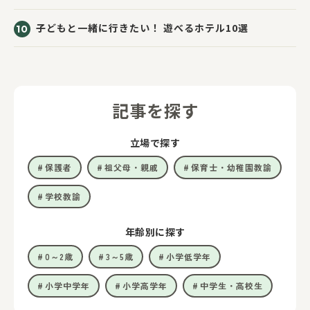
子どもと一緒に行きたい！ 遊べるホテル10選
記事を探す
立場で探す
保護者
祖父母・親戚
保育士・幼稚園教諭
学校教諭
年齢別に探す
0～2歳
3～5歳
小学低学年
小学中学年
小学高学年
中学生・高校生