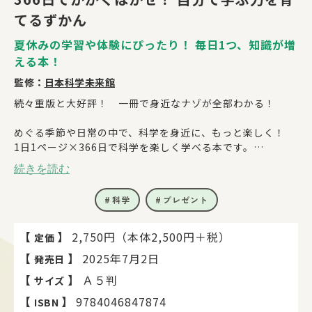
てるずかん
夏休みの学習や体験にぴったり！ 毎日1つ、知識が増
える本！
監修：
日本科学未来館
続々重版と大好評！ 一冊で身近なナゾが全部わかる！
めぐる季節や日常の中で、科学を身近に、もっと楽しく！
1日1ページ×366日で科学を楽しく学べる本です。
その日・その時季に体験できる内容を紹介しているので、科
続きを読む
学をリアルタイムで感じることができ、「探してみよう」
→「見つけられた！」、「なぜ？」→「わかった！」という
科学
プレゼント
主体的な学びや喜びを都度得ることができます。
デザインにもこだわり、ワクワクするような紙面で写真やイ
ラストも豊富なので、未就学児にもわかりやすく、どんどん
【
】
2,750円（本体2,500円＋税）
定価
読みたくなる内容です。
【
】
2025年7月2日
発売日
読書の枠を超えて、本書を通じて楽しく体験型学習ができる
画期的な一冊です！
【
】
Ａ５判
サイズ
【
】
9784046847874
ISBN
＜この本のすごいところ！＞