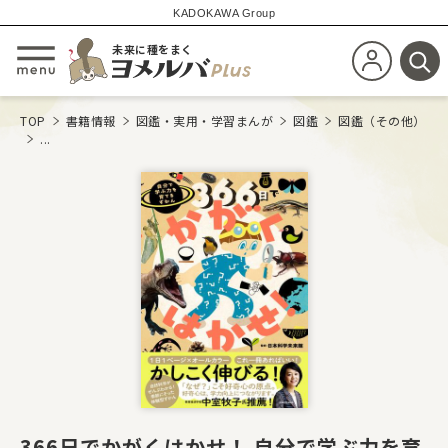
KADOKAWA Group
未来に種をまく
新規会員登
メニューを開閉する
検
TOP
書籍情報
図鑑・実用・学習まんが
図鑑
図鑑（その他）
...
366日でかがくはかせ！ 自分で学ぶ力を育