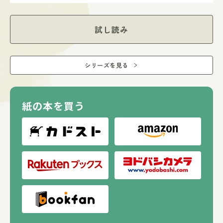
●1日1ページなので、夏休みの読書習慣や学びにもぴったり
●自由研究や探究学習のネタ探しにも
●小学校受験にもおすすめ
試し読み
●季節と自然科学を一緒に学べる
●小学校以降の理科の種まきにも
●オールカラー、416Pの超充実ボリューム。長くたっぷり
シリーズを見る
楽しめる！
●自分ですぐに確かめられる“体験型ずかん”。季節に沿って
いるので、読んだらすぐに空を見上げたり、足元の草花を見
たり、自分で確認できる！
紙の本を買う
●写真＆イラスト＆図解が充実でわかりやすい
●「むし」「どうぶつ」「うちゅう・ほし」など15ジャンル
の科学ネタが好奇心を刺激し、子どもの興味を広げる！
●一冊で、子どもが知りたいこと・科学や身の回りのふしぎ
を網羅！
●子どもの「読みたい！」が止まらない、ワクワクするよう
な紙面デザイン
●日本科学未来館監修
●すべてふりがなつき
●自分で読むなら5歳頃～／読み聞かせるなら3歳頃～
●誕生日・進級進学のプレゼントにもぴったり