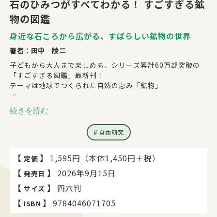
石のひみつがすべてわかる！ すごすぎる鉱
物の図鑑
身近な石ころから広がる、すばらしい鉱物の世界
著者：
田中 陵二
子どもから大人まで楽しめる、シリーズ累計60万部突破の
「すごすぎる図鑑」最新刊！
テーマは地球でつくられた自然の恵み「鉱物」
身近だけど、意外と知らない鉱物の不思議について、元素レ
続きを読む
ベルで「科学的」に徹底解説！
美しい写真をたっぷり使っているので、視覚的にも楽しめる
自由研究
ことまちがいなし。
鉱物採集など、実際に見つけて楽しむフィールドワークの方
法なども掲載しています。
【
】
1,595円（本体1,450円＋税）
定価
ダイヤモンドやトパーズなど、よく知られる宝石の秘密か
【
】
2026年9月15日
発売日
ら、色になった鉱物や不思議な元素である硫黄の話まで、誰
かに話したくなるトピックが盛りだくさんの1冊です。
【
】
四六判
サイズ
【
】
9784046071705
ISBN