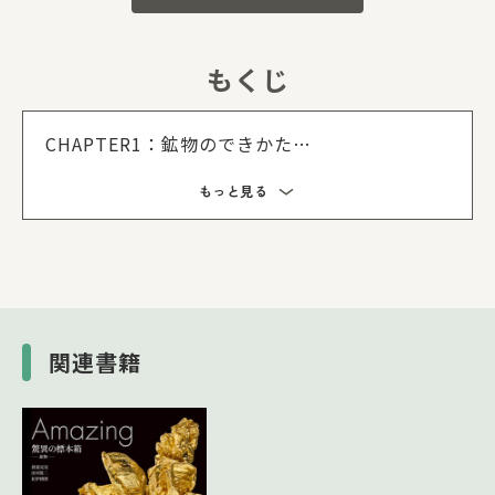
もくじ
もくじを
CHAPTER1：鉱物のできかた
地球のなかはどうなっている？/火成岩に見ら
もっと見る
れる鉱物/うつくしい結晶鉱物の原点ペグマタイ
ト/晶洞は結晶のゆりかご/宇宙からくる石 な
ど
CHAPTER2：鉱物を構成するもの
元素のふるさとと周期表/鉄とマンガンから見
える近代工業の歴史/硫黄のふしぎ/土をつくる
関連書籍
金属 など
CHAPTER3：鉱物の性質とその利用
結晶形を支配する法則たち/鉱物のかたさくら
べ/色になった鉱物/宝石と呼ばれる鉱物は数少