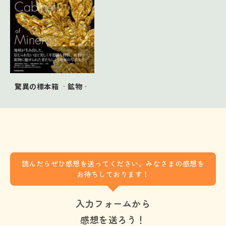
ない/紫外線を当てると光る石たち など
CHAPTER4：鉱物の楽しみかた
新鉱物のみつけかた/虹の石 オパールと長石/
もっともカラフルな鉱物、蛍石/パワーストーン
とその歴史/もっとも硬い鉱物ダイヤモンドの特
殊 など
驚異の標本箱 ‐鉱物‐
読んだらぜひ感想を送ってください。みなさまの感想を
お待ちしております！
入力フォームから
感想を送ろう！