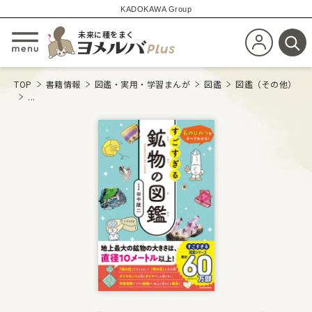
KADOKAWA Group
未来に種をまく
新規会員登
メニューを開閉する
検
TOP
書籍情報
図鑑・実用・学習まんが
図鑑
図鑑（その他）
...