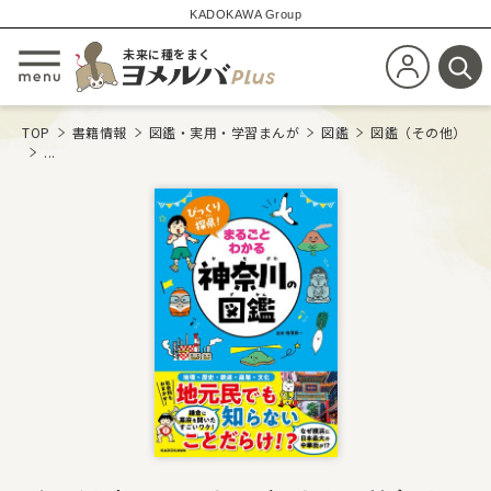
KADOKAWA Group
未来に種をまく
新規会員登
メニューを開閉する
検
TOP
書籍情報
図鑑・実用・学習まんが
図鑑
図鑑（その他）
...