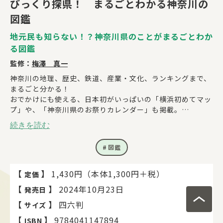
びっくり探県！ まるごとわかる神奈川の
図鑑
地元民も知らない！？神奈川県のことがまるごとわか
る図鑑
監修：
梅澤 真一
神奈川の地理、歴史、鉄道、産業・文化、ランキングまで、
まるごと分かる！
おでかけにも使える、日本初がいっぱいの「横浜初めてマッ
プ」や、「神奈川県のお祭りカレンダー」も掲載。
オール４色、総ルビだから小学生から自分で読める。
続きを読む
地元ゆかりのキャラたちと一緒に、楽しく神奈川を「探県
（たんけん）」しよう！
図鑑
社会科はもちろん、探究学習にもぴったりの１冊。
【
】
1,430円（本体1,300円＋税）
定価
【
】
2024年10月23日
発売日
【
】
四六判
サイズ
【
】
9784041147894
ISBN