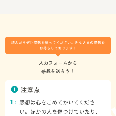
オスの時期とメスの時期がある
【CHAPTER2 すごすぎる葉っぱのはなし】
ナンキンハゼは葉っぱの大きさを変える／ヒガ
ンバナには葉がない…わけではない／ケヤキの
林はまるでジグソーパズル
【CHAPTER2 すごすぎるタネのはなし】
読んだらぜひ感想を送ってください。みなさまの感想を
タケニグサはアリに運賃を支払っている!?／オ
お待ちしております！
オバコは誰かに踏まれたい？／カラスムギは自
ら種が動く／シロツメクサはクローンでも増え
入力フォームから
る
感想を送ろう！
【CHAPTER4 すごすぎる根っこと茎のはなし】
セイヨウタンポポの根っこは超長い／カラスノ
エンドウの根っこは細菌と共生／サツマイモは
注意点
根っこの途中がふくらんでできる
1
感想は心をこめてかいてくださ
：
い。ほかの人を傷つけていたり、