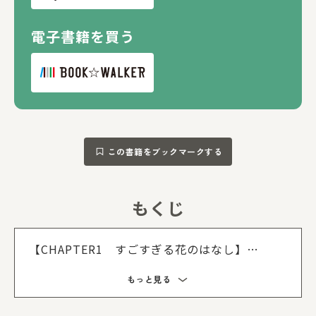
電子書籍を買う
この書籍をブックマークする
もくじ
もくじを
【CHAPTER1 すごすぎる花のはなし】
セイヨウタンポポはちいさな花の集合体／ヒイ
もっと見る
ラギナンテンはおしべを自分で動かしちゃう／
偽物の花粉で虫を誘うサルスベリ／キキョウは