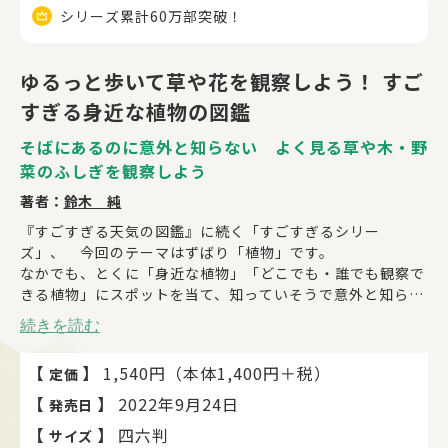
受賞歴
シリーズ累計60万部突破！
ゆるっと歩いて草や花を観察しよう！ すご
すぎる身近な植物の図鑑
そばにあるのに意外と知らない よく見る草や木・野
菜のふしぎを観察しよう
著者：
鈴木 純
『すごすぎる天気の図鑑』に続く「すごすぎるシリー
ズ」、 今回のテーマはずばり「植物」です。
なかでも、とくに「身近な植物」「どこでも・誰でも観察で
きる植物」にスポットを当て、知っていそうで意外と知らな
い植物のトリビアや豆知識を紹介。
続きを読む
また、単なる知識だけではなく、その植物の「見つけ方（探
し方）」と「観察方法（見方、楽しみ方）」が詳しくわかる
【
】
1,540円（本体1,400円＋税）
定価
という、今までにない観察図鑑です。
いろいろな角度から撮影した豊富な写真と、イラストや図な
【
】
2022年9月24日
発売日
どで、身近な植物についてしっかりかつ楽しく学べる内容と
【
】
四六判
サイズ
なっています。