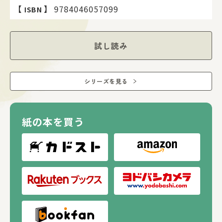
葉っぱ、花、種、鳥、昆虫といったかわいいキャラたちと一
【
】
9784046057099
ISBN
緒に、身近な植物の世界へGO！
試し読み
シリーズを見る
紙の本を買う