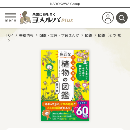
KADOKAWA Group
未来に種をまく
新規会員登
メニューを開閉する
検
TOP
書籍情報
図鑑・実用・学習まんが
図鑑
図鑑（その他）
...