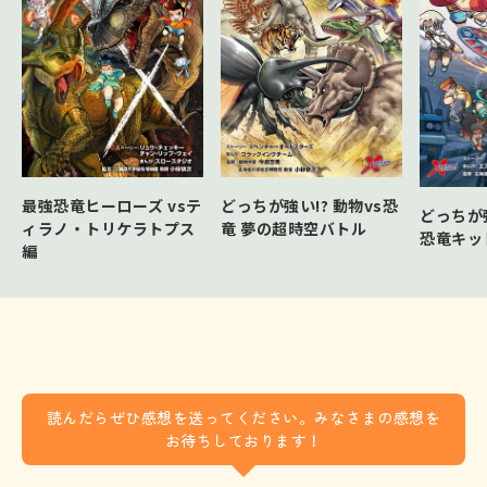
最強恐竜ヒーローズ vsテ
どっちが強い!? 動物vs恐
どっちが
ィラノ・トリケラトプス
竜 夢の超時空バトル
恐竜キッ
編
読んだらぜひ感想を送ってください。みなさまの感想を
お待ちしております！