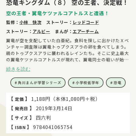
恐竜キングダム（８） 空の王者、決定戦！
空の王者・翼竜ケツァルコアトルスと遭遇！
監修：
小林 快次
ストーリー：
レッドコード
ストーリー：
アルビー
まんが：
エアーチーム
翼竜が空を支配していた白亜紀。食料を探しに出かけたＸベ
ンチャー調査隊は翼竜トゥプクスアラの卵を食べてしまう。
親のトゥプクスアラに襲われるレインたち。そこに史上最大
の翼竜ケツァルコアトルスが現れて、翼竜同士の戦いが始ま
った！ 翼竜の背中に乗って、アクロバティックな空中戦を
続きを読む
繰り広げるレイン、ショーン、ストーンの３人の運命
は！？ 生物の進化がわかる章末図鑑も充実！
角川まんが学習シリーズ
小学校低学年
恐竜
【
】
1,188円（本体1,080円＋税）
定価
【
】
2019年3月14日
発売日
【
】
四六判
サイズ
【
】
9784041065754
ISBN