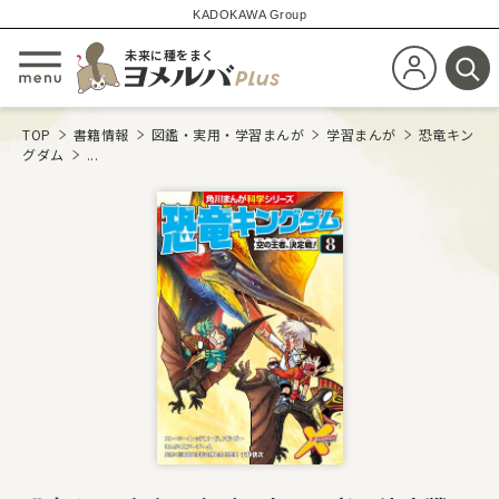
KADOKAWA Group
未来に種をまく
新規会員登
メニューを開閉する
検
TOP
書籍情報
図鑑・実用・学習まんが
学習まんが
恐竜キン
グダム
...