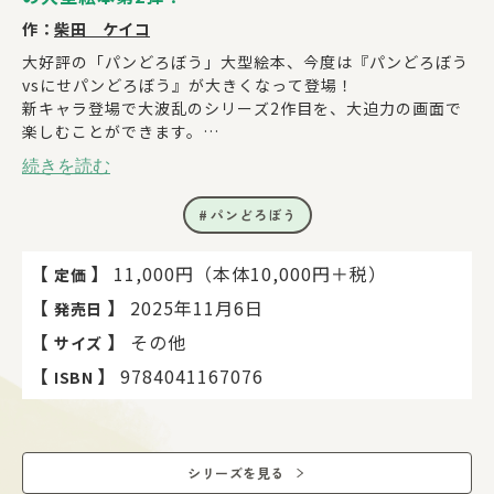
作：
柴田 ケイコ
大好評の「パンどろぼう」大型絵本、今度は『パンどろぼう
vsにせパンどろぼう』が大きくなって登場！
新キャラ登場で大波乱のシリーズ2作目を、大迫力の画面で
楽しむことができます。
続きを読む
●「パンどろぼう」の大型絵本に反響の声続々！●
大きなリアクションをしてクラスが一体になれる本です！
パンどろぼう
（保育園 園長）
子どもが夢中になってパンどろぼうを追いかけ、楽しさと笑
顔で溢れます！（3歳児クラスの保育士）
【
】
11,000円（本体10,000円＋税）
定価
大型絵本は特別感があるので、卒園のプレゼントに贈りまし
【
】
2025年11月6日
発売日
た！（5歳児クラスの保護者）
【
】
その他
サイズ
●『パンどろぼうvsにせパンどろぼう』あらすじ●
【
】
9784041167076
ISBN
パンどろぼう、それは世界中のおいしいパンを探しもとめる
大どろぼう。
パン屋のおじさんにさとされて、りっぱなパン職人になりま
した。
シリーズを見る
ところが、世界一おいしい森のパン屋に、またしても事件の