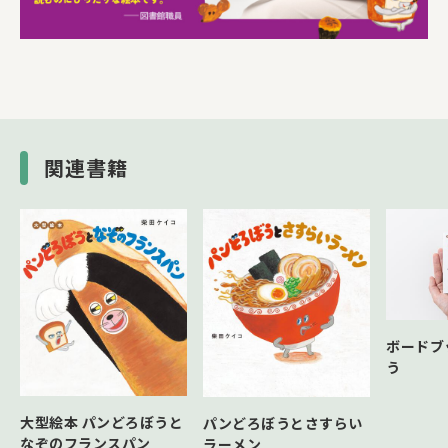
関連書籍
ボードブ
う
大型絵本 パンどろぼうと
パンどろぼうとさすらい
なぞのフランスパン
ラーメン