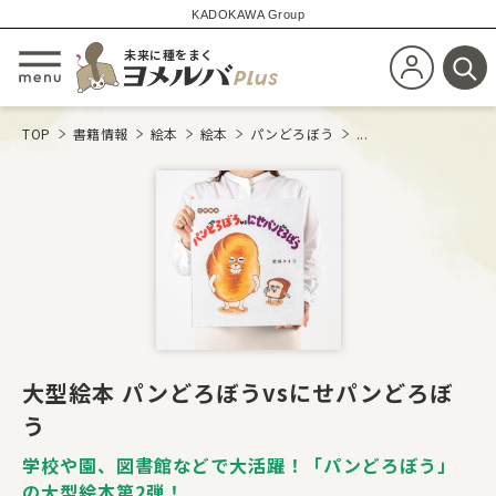
KADOKAWA Group
未来に種をまく
新規会員登
メニューを開閉する
検
TOP
書籍情報
絵本
絵本
パンどろぼう
...
大型絵本 パンどろぼうvsにせパンどろぼ
う
学校や園、図書館などで大活躍！「パンどろぼう」
の大型絵本第2弾！