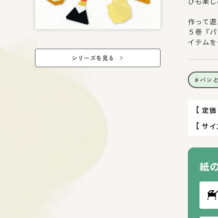
びも楽し
作って遊
５巻『パ
イテムを
シリーズを見る
パン
【
定価
【
サイ
紙