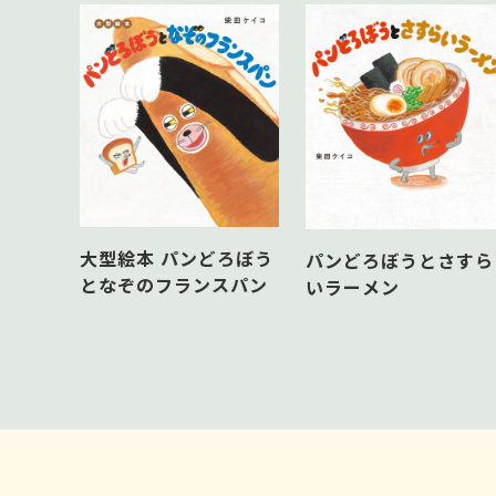
３）すぐ つくれる！ パンどろぼう（オリ
└ゆびにんぎょう（パンどろぼう・にせパ
た・りんごかめん）
└ブレスレット
└パンぶくろ
└クリップ（パンどろぼう・おにぎりぼ
└ミニメモちょう
大型絵本 パンどろぼう
パンどろぼうとさすら
となぞのフランスパン
いラーメン