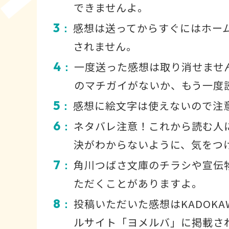
できませんよ。
3
感想は送ってからすぐにはホー
：
されません。
4
一度送った感想は取り消せませ
：
のマチガイがないか、もう一度
5
感想に絵文字は使えないので注
：
6
ネタバレ注意！これから読む人
：
決がわからないように、気をつ
7
角川つばさ文庫のチラシや宣伝
：
ただくことがありますよ。
8
投稿いただいた感想はKADOKA
：
ルサイト「ヨメルバ」に掲載さ