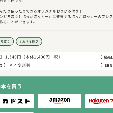
める１冊です。
んだり使ったりできるオリジナルおりがみ付き！
ンどろぼうとほっかほっカー』に登場するほっかほっカーのブレス
作ることができます。
どろぼう
おうち遊び
】
1,540円（本体1,400円＋税）
【
発売
】
Ａ４変形判
【
ズ
ISBN
の本を買う