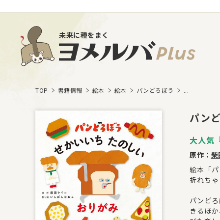
未来に種をまく
TOP
書籍情報
絵本
絵本
パンどろぼう
...
パンど
大人気
原作：
柴
絵本「パ
折れちゃ
パンどろ
きるほか