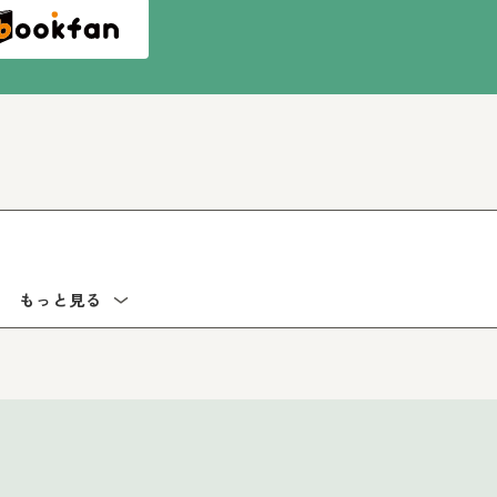
もっと見る
のフランスパン・おにぎりぼうや・こぶた・りんごかめ
りがみ
ザパン・ウインナーパン・コーンパン・かめパン・しろ
・てんむす・からあげおにぎり）