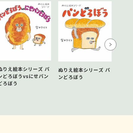
ぶ
ぬりえ絵本シリーズ パ
ぬりえ絵本シリーズ パ
ンどろぼうvsにせパン
ンどろぼう
どろぼう
パン