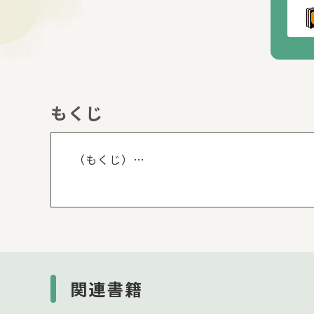
もくじ
もくじを
（もくじ）
１）パンどろぼうと なかまたち
└パンどろぼう・にせパンどろぼう・なぞ
パンやのおじさん・ねずみのキャラクターお
２）あそべる！ パンどろぼう
└絵本に登場するパン（コロッケパン・ピ
パン・ぱんだパン
関連書籍
└絵本に登場するおにぎり（うめおにぎり
└トング・トレー