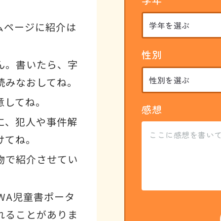
ムページに紹介は
性別
ん。書いたら、字
読みなおしてね。
意してね。
感想
に、犯人や事件解
けてね。
物で紹介させてい
WA児童書ポータ
れることがありま