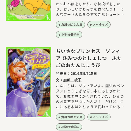
かくれんぼをしたり、小枝投げをした
り、おいしいはちみつを食べたり！ そ
んなプーさんたちのすてきなショートス
トーリー集です。
角川つばさ文庫
ノベライズ
小学校低学年
ちいさなプリンセス ソフィ
ア ひみつのとしょしつ ふた
ごのおたんじょうび
発売日：
2016年9月15日
文：
加藤 綾子
こんにちは、ソフィアだよ。魔法のペン
ダントとふしぎな青い本にみちびかれ
て、お城の中にかくされていた、ひみつ
の図書室を見つけたんだ！ だけど、こ
こにある本はとちゅうで終わっているも
のばかり。ものがたりをハッピーエンド
にする“ものがたりの守り人”に選ばれた
角川つばさ文庫
ノベライズ
んだけど、プリンセスのお勉強もとちゅ
小学校低学年
うのわたし一人じゃ、なにもできない