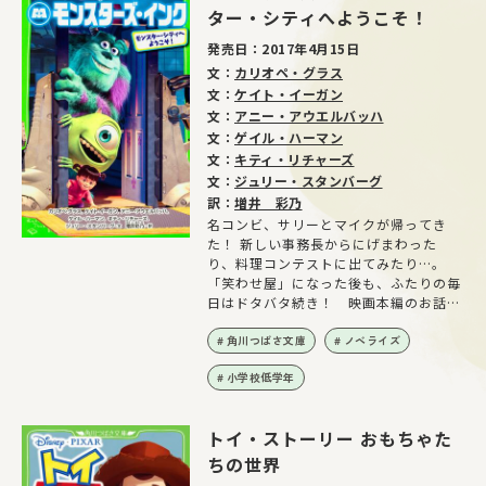
ター・シティへようこそ！
発売日：
2017年4月15日
文：
カリオペ・グラス
文：
ケイト・イーガン
文：
アニー・アウエルバッハ
文：
ゲイル・ハーマン
文：
キティ・リチャーズ
文：
ジュリー・スタンバーグ
訳：
増井 彩乃
名コンビ、サリーとマイクが帰ってき
た！ 新しい事務長からにげまわった
り、料理コンテストに出てみたり…。
「笑わせ屋」になった後も、ふたりの毎
日はドタバタ続き！ 映画本編のお話も
入った、ぜいたくな短編集！
角川つばさ文庫
ノベライズ
小学校低学年
トイ・ストーリー おもちゃた
ちの世界