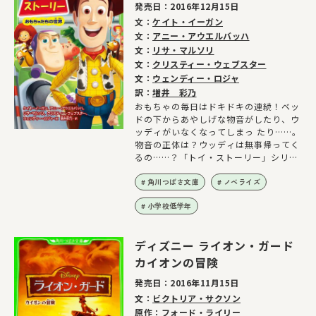
発売日：
2016年12月15日
文：
ケイト・イーガン
文：
アニー・アウエルバッハ
文：
リサ・マルソリ
文：
クリスティー・ウェブスター
文：
ウェンディー・ロジャ
訳：
増井 彩乃
おもちゃの毎日はドキドキの連続！ベッ
ドの下からあやしげな物音がしたり、ウ
ッディがいなくなってしまっ たり……。
物音の正体は？ウッディは無事帰ってく
るの……？「トイ・ストーリー」シリー
ズの短編集です。
角川つばさ文庫
ノベライズ
小学校低学年
ディズニー ライオン・ガード
カイオンの冒険
発売日：
2016年11月15日
文：
ビクトリア・サクソン
原作：
フォード・ライリー