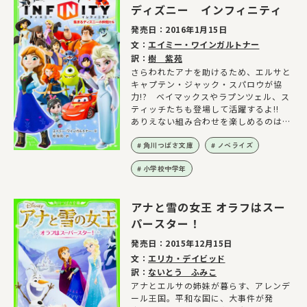
ディズニー インフィニティ
発売日：
2016年1月15日
文：
エイミー・ワインガルトナー
訳：
樹 紫苑
さらわれたアナを助けるため、エルサと
キャプテン・ジャック・スパロウが協
力!? ベイマックスやラプンツェル、ス
ティッチたちも登場して活躍するよ!!
ありえない組み合わせを楽しめるのは、
この本だけ！
角川つばさ文庫
ノベライズ
小学校中学年
アナと雪の女王 オラフはスー
パースター！
発売日：
2015年12月15日
文：
エリカ・デイビッド
訳：
ないとう ふみこ
アナとエルサの姉妹が暮らす、アレンデ
ール王国。平和な国に、大事件が発