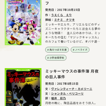
フ
発売日：
2017年10月15日
作：
うえくら えり
挿絵：
ミナミ ナツキ
ミッキーやエルサ、アリエルなどのディ
ズニーキャラクターたちと出会える夢の
ような物語！ 主人公のあかりは、ミッ
キーたちの住む「マジックキャッスル」
のカフェで働いているけど、オバケ退治
をすることになり!? 大人気ゲームの小
説が角川つばさ文庫で登場！
角川つばさ文庫
ノベライズ
小学校低学年
ミッキーマウスの事件簿 月夜
の巨人事件
発売日：
2017年8月15日
文：
ヴァレンティーナ・カメリーニ
文：
シャンタル・ペリコーリ
訳：
増井 彩乃
月夜の晩に、陶芸品店をおそう巨人。