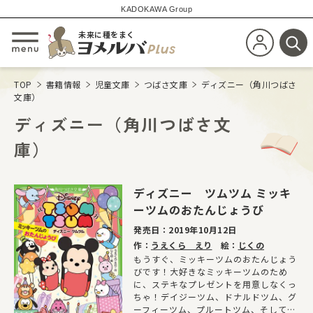
KADOKAWA Group
未来に種をまく
新規会員登
メニューを開閉する
検
TOP
書籍情報
児童文庫
つばさ文庫
ディズニー（角川つばさ
文庫）
ディズニー（角川つばさ文
庫）
ディズニー ツムツム ミッキ
ーツムのおたんじょうび
発売日：
2019年10月12日
作：
うえくら えり
絵：
じくの
もうすぐ、ミッキーツムのおたんじょう
びです！大好きなミッキーツムのため
に、ステキなプレゼントを用意しなくっ
ちゃ！デイジーツム、ドナルドツム、グ
ーフィーツム、プルートツム、そしてミ