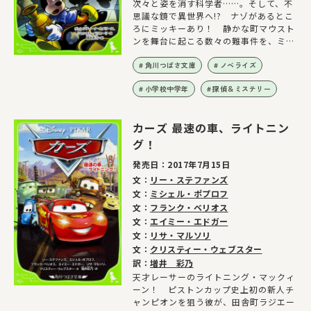
次々と姿を消す科学者……。そして、不
思議な鏡で異世界へ!? ナゾがあるとこ
ろにミッキーあり！ 静かな町マウスト
ンを舞台に起こる数々の難事件を、ミッ
キーが華麗に解決！
角川つばさ文庫
ノベライズ
小学校中学年
探偵＆ミステリー
カーズ 最速の車、ライトニン
グ！
発売日：
2017年7月15日
文：
リー・ステファンズ
文：
ミシェル・ポプロフ
文：
フランク・ベリオス
文：
エイミー・エドガー
文：
リサ・マルソリ
文：
クリスティー・ウェブスター
訳：
増井 彩乃
天才レーサーのライトニング・マックィ
ーン！ ピストンカップ史上初の新人チ
ャンピオンを狙う彼が、田舎町ラジエー