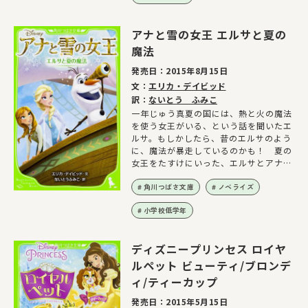
アナと雪の女王 エルサと夏の
魔法
発売日：
2015年8月15日
文：
エリカ・デイビッド
訳：
ないとう ふみこ
一年じゅう真夏の国には、熱と火の魔法
を使う女王がいる、という話を聞いたエ
ルサ。もしかしたら、昔のエルサのよう
に、魔法が暴走しているのかも！ 夏の
女王をたすけにいった、エルサとアナた
ちが見たものとは!?
角川つばさ文庫
ノベライズ
小学校低学年
ディズニープリンセス ロイヤ
ルペット ビューティ/ブロンデ
ィ/ティーカップ
発売日：
2015年5月15日