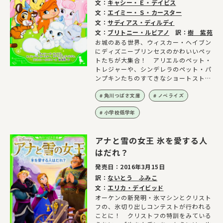
文：
キャシー・Ｅ・デイビス
文：
エイミー・Ｓ・カースター
文：
サディアス・ディルディ
文：
ブリトニー・ルビアノ
訳：
樹 紫苑
お城のある世界、ウィスカー・ヘイブン
にディズニープリンセスのかわいいペッ
トたちが大集合！ アリエルのペット・
トレジャーや、シンデレラのペット・パ
ンプキンたちのすてきなショートストー
リー集です。
角川つばさ文庫
ノベライズ
小学校低学年
アナと雪の女王 氷を愛する人
はだれ？
発売日：
2016年3月15日
訳：
ないとう ふみこ
文：
エリカ・デイビッド
オーケンの新発明・氷マシンとクリスト
フの、氷切り出しコンテストが行われる
ことに！ クリストフの特訓をみている