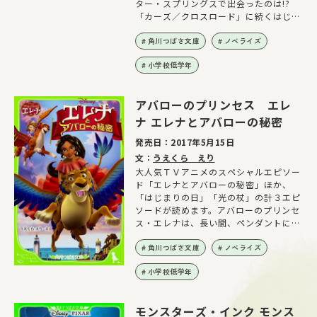
ター・スプリングスで出会ったのは!?
「カーズ／クロスロード」に続くはじま
りの物語！
角川つばさ文庫
ノベライズ
小学校低学年
アバローのプリンセス エレ
ナ エレナとアバローの秘密
発売日：
2017年5月15日
文：
うえくら えり
大人気ＴＶアニメのスペシャルエピソー
ド「エレナとアバローの秘密」ほか、
「はじまりの日」「光の杖」の計３エピ
ソードが読めます。アバローのプリンセ
ス・エレナは、長い間、ペンダントにと
じこめられていました。しかし、今自分
の国と家族をとりもどすため、わるい魔
角川つばさ文庫
ノベライズ
女に立ち向かいます。勇かんなプリンセ
小学校低学年
ス・エレナのものがたりがはじまりま
す！「エレナとアバローの秘密」では、
「ちいさなプリンセス ソフィア」のキ
モンスターズ・インク モンス
ャラクターたちも登場します！