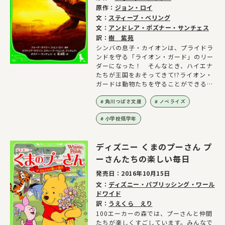
原作：
ジョン・ロイ
文：
スティーブ・ベリング
文：
アンドレア・ポズナー・サンチェス
訳：
樹 紫苑
シンバの息子・カイオンは、プライドラ
ンドを守る「ライオン・ガード」のリー
ダーになった！ そんなとき、ハイエナ
たちが王国をおそってきて!?ライオン・
ガードは動物たちを守ることができるの
か!?
角川つばさ文庫
ノベライズ
小学校低学年
ディズニー くまのプーさん プ
ーさんたちの楽しい毎日
発売日：
2016年10月15日
文：
ディズニー・パブリッシング・ワール
ドワイド
訳：
うえくら えり
100エーカーの森では、プーさんと仲間
たちが楽しくすごしています。みんなで