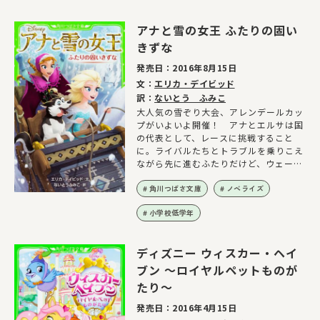
よ…。そんな時、あの雪だるまがあらわ
れて…!? 「ふたごのおたんじょうび」
アナと雪の女王 ふたりの固い
をふくむ、３本のものがたりが読めちゃ
う、大人気ディズニーアニメの小説だよ
きずな
☆
発売日：
2016年8月15日
文：
エリカ・デイビッド
訳：
ないとう ふみこ
大人気の雪ぞり大会、アレンデールカッ
プがいよいよ開催！ アナとエルサは国
の代表として、レースに挑戦すること
に。ライバルたちとトラブルを乗りこえ
ながら先に進むふたりだけど、ウェーゼ
ルトンチームだけは他のチームのジャマ
をしたり、ズルをしているみたいで…。
角川つばさ文庫
ノベライズ
そんな中、大会最終日にたいへんな事が
小学校低学年
起きて、エルサがレースを抜けると言い
だして!? 姉妹のきずなで優勝めざ
せ！ 大人気の６巻が登場☆
ディズニー ウィスカー・ヘイ
ブン ～ロイヤルペットものが
たり～
発売日：
2016年4月15日