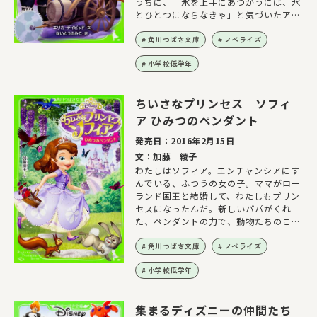
うちに、「氷を上手にあつかうには、氷
とひとつにならなきゃ」と気づいたア
ナ。エルサにアドバイスを聞きに行く
と、思わぬ言葉が返ってきて…。さら
角川つばさ文庫
ノベライズ
に、氷マシンと氷職人たちが消えちゃう
小学校低学年
事件が発生！ 探しにいったエルサたち
にも、大ピンチがやってきて!? 大人気
「アナと雪の女王」その後の物語！
ちいさなプリンセス ソフィ
ア ひみつのペンダント
発売日：
2016年2月15日
文：
加藤 綾子
わたしはソフィア。エンチャンシアにす
んでいる、ふつうの女の子。ママがロー
ランド国王と結婚して、わたしもプリン
セスになったんだ。新しいパパがくれ
た、ペンダントの力で、動物たちのこと
ばがわかるようになったし、あのすてき
なプリンセスにも、あうことができたけ
角川つばさ文庫
ノベライズ
れど!? ディズニーがおくる、大人気ア
小学校低学年
ニメーションが、ものがたりになって登
場！
集まるディズニーの仲間たち