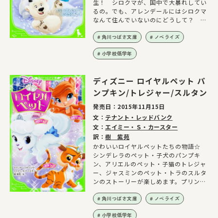
生！ シロクマが、国中で大暴れしてい
るの。でも、アレンデールにはシロクマ
なんて住んでいないのにどうして？ 事
件解決にむけて、名探偵アナとエルサの
大捜査がスタート！ そして、最後の切
角川つばさ文庫
ノベライズ
り札は…なんとオラフ？ クリストフや
小学校低学年
スヴェン、トロールのパビーまで、いろ
んなキャラが登場するよ☆ 大人気のア
ナ雪小説、第四弾が登場！
ディズニー ロイヤルペット パ
ンプキン/トレジャー/スルタン
発売日：
2015年11月15日
文：
テナント・レッドバンク
文：
エイミー・Ｓ・カースター
訳：
樹 紫苑
かわいいロイヤルペットたちの物語☆
シンデレラのペット・子犬のパンプキ
ン、アリエルのペット・子猫のトレジャ
ー、ジャスミンのペット・トラのスルタ
ンのストーリーが楽しめます。プリンセ
スたちも登場!!
角川つばさ文庫
ノベライズ
小学校低学年