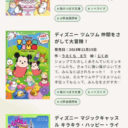
ニーツムは、プレゼントをさがす旅へと
出かけました。ショップではミッキーツ
角川つばさ文庫
ノベライズ
ムが、ダンボツムたちといっしょに、ケ
小学校低学年
ーキとごちそうを作ってまっています。
みんなで、最高のおたんじょうびパーテ
ィーをしましょう！「ディズニー ツム
ディズニー ツムツム 仲間をさ
ツム」の大人気オリジナル小説だよ♪
がして大冒険！
発売日：
2018年11月15日
作：
うえくら えり
絵：
じくの
ショップでたのしくあそんでいたミッキ
ーツムたち。きゅうに強い風がふいてき
て、みんなとばされちゃった！ ミッキ
ーツムは、エルサツムやアリエルツムに
手伝ってもらって、みんなをさがす大冒
険にしゅっぱつ!!
角川つばさ文庫
ノベライズ
小学校低学年
ディズニー マジックキャッス
ル キラキラ・ハッピー・ライ