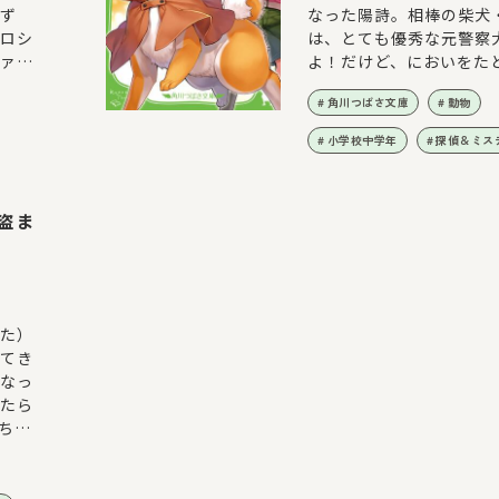
ず
なった陽詩。相棒の柴犬
ロシ
は、とても優秀な元警察
ァイ
よ！だけど、においをた
の柴
どり着いた先は幽霊屋敷
角川つばさ文庫
動物
やる
あらわれたのは、ゾ、ゾ
いヤ
しかも、あやしい車にさ
小学校中学年
探偵＆ミス
ままじ
けちゃって……ぼくがし
！柴
らなきゃ！柴犬探偵と少
豪華
コンビが幽霊屋敷にかく
盗ま
にいどむ！
た）
てき
なっ
たら
ちょ
の散
鳴り
が発