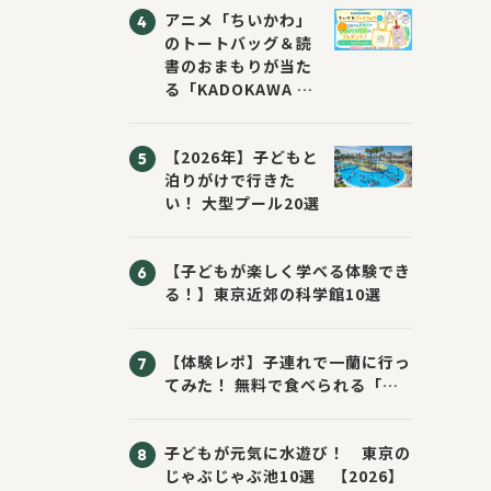
アニメ「ちいかわ」
のトートバッグ＆読
書のおまもりが当た
る「KADOKAWA ち
いかわブックフェア
2026サマー」が開
【2026年】子どもと
催！ スマホ壁紙は
泊りがけで行きた
応募者全員にプレゼ
い！ 大型プール20選
ント！
【子どもが楽しく学べる体験でき
る！】東京近郊の科学館10選
【体験レポ】子連れで一蘭に行っ
てみた！ 無料で食べられる「お
子様ラーメン」の頼み方
子どもが元気に水遊び！ 東京の
じゃぶじゃぶ池10選 【2026】