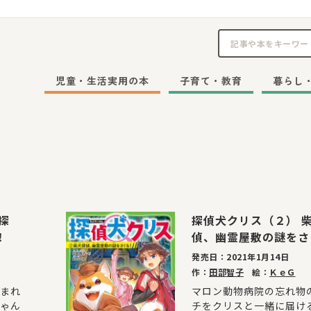
児童・生活実用の本
子育て・教育
暮らし
探
探偵犬クリス（２） 
！
偵、幽霊屋敷の謎をさ
発売日：
2021年1月14日
作：
田部智子
絵：
ＫｅＧ
まれ
マロン動物病院の忘れ物
ゃん
チをクリスと一緒に届け