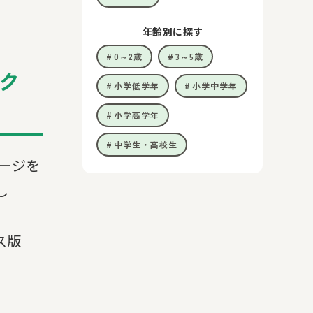
年齢別に探す
0～2歳
3～5歳
ック
小学低学年
小学中学年
小学高学年
中学生・高校生
ージを
し
ス版