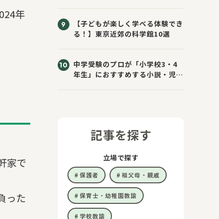
きた！
24年
【子どもが楽しく学べる体験でき
る！】東京近郊の科学館10選
中学受験のプロが「小学校3・4
年生」におすすめする小説・児童
書10選
記事を探す
立場で探す
軒家で
保護者
祖父母・親戚
負った
保育士・幼稚園教諭
学校教諭