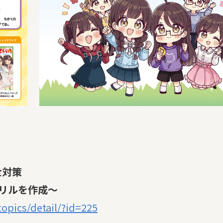
全対策
リルを作成～
opics/detail/?id=225