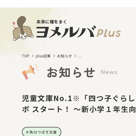
未来に種をまく
TOP
plus記事
お知らせ
...
お知らせ
News
児童文庫No.1※「四つ子ぐら
ボ スタート！ ～新小学１年生
角川つばさ文庫