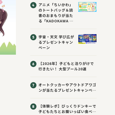
アニメ「ちいかわ」
のトートバッグ＆読
書のおまもりが当た
る「KADOKAWA ち
いかわブックフェア
2026サマー」が開
宇宙・天文 学び広が
催！ スマホ壁紙は
るプレゼントキャン
応募者全員にプレゼ
ペーン
ント！
【2026年】子どもと泊りがけで
行きたい！ 大型プール20選
オートクッカーやアウトドアワゴ
ンが当たるプレゼントキャンペー
ン！ Sassyのえほん10周年大
感謝祭！
【体験レポ】びっくりドンキーで
子どもたちとお腹いっぱい食べて