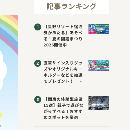
記事ランキング
【星野リゾート宿泊
券があたる】あそべ
る！夏の図鑑まつり
2026開催中
直筆サイン入りグッ
ズやオリジナルキー
ホルダーなどを抽選
でプレゼント！
「KADOKAWA 夏の
ウォーターチャレン
【関東の体験型施設
ジブックフェア2026
15選】親子で遊びな
～すまない先生と読
がら学べる！おすす
書にチャレンジ！
めスポットを厳選
～」が開催！