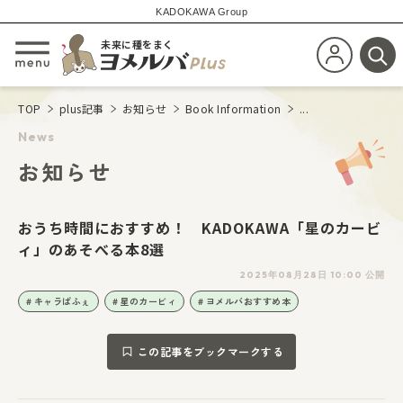
KADOKAWA Group
未来に種をまく
新規会員登
メニューを開閉する
検
TOP
plus記事
お知らせ
Book Information
...
News
お知らせ
おうち時間におすすめ！ KADOKAWA「星のカービ
ィ」のあそべる本8選
2025年08月28日 10:00 公開
キャラぱふぇ
星のカービィ
ヨメルバおすすめ本
この記事をブックマークする