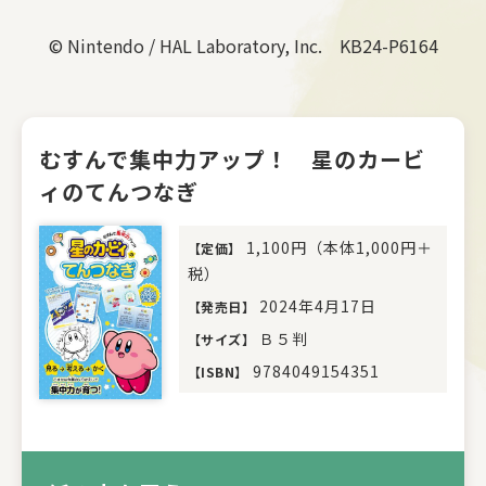
© Nintendo / HAL Laboratory, Inc. KB24-P6164
むすんで集中力アップ！ 星のカービ
ィのてんつなぎ
1,100円（本体1,000円＋
【
定価
】
税）
2024年4月17日
【
発売日
】
Ｂ５判
【
サイズ
】
9784049154351
【
ISBN
】