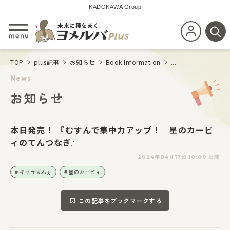
KADOKAWA Group
未来に種をまく
新規会員登
メニューを開閉する
検
TOP
plus記事
お知らせ
Book Information
...
News
お知らせ
本日発売！ 『むすんで集中力アップ！ 星のカービ
ィのてんつなぎ』
2024年04月17日 10:00 公開
キャラぱふぇ
星のカービィ
この記事をブックマークする