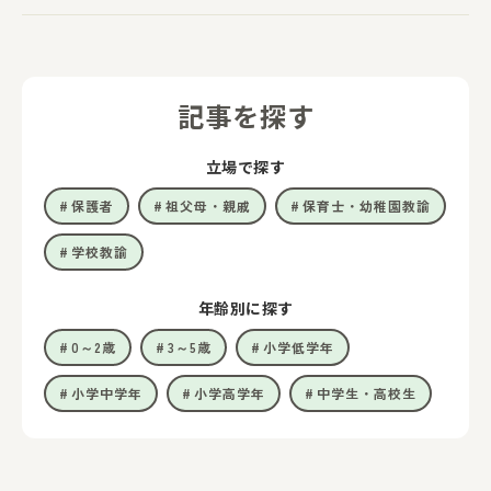
記事を探す
立場で探す
保護者
祖父母・親戚
保育士・幼稚園教諭
学校教諭
年齢別に探す
0～2歳
3～5歳
小学低学年
小学中学年
小学高学年
中学生・高校生