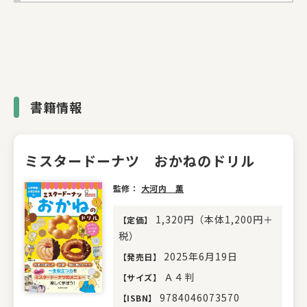
書籍情報
ミスタードーナツ おかねのドリル
監修：
大河内 薫
1,320円（本体1,200円＋
【
定価
】
税）
2025年6月19日
【
発売日
】
Ａ４判
【
サイズ
】
9784046073570
【
ISBN
】