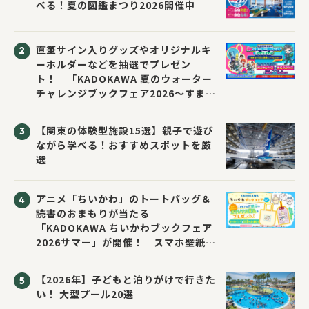
べる！夏の図鑑まつり2026開催中
直筆サイン入りグッズやオリジナルキ
ーホルダーなどを抽選でプレゼン
ト！ 「KADOKAWA 夏のウォーター
チャレンジブックフェア2026～すまな
い先生と読書にチャレンジ！～」が開
催！
【関東の体験型施設15選】親子で遊び
ながら学べる！おすすめスポットを厳
選
アニメ「ちいかわ」のトートバッグ＆
読書のおまもりが当たる
「KADOKAWA ちいかわブックフェア
2026サマー」が開催！ スマホ壁紙は
応募者全員にプレゼント！
【2026年】子どもと泊りがけで行きた
い！ 大型プール20選