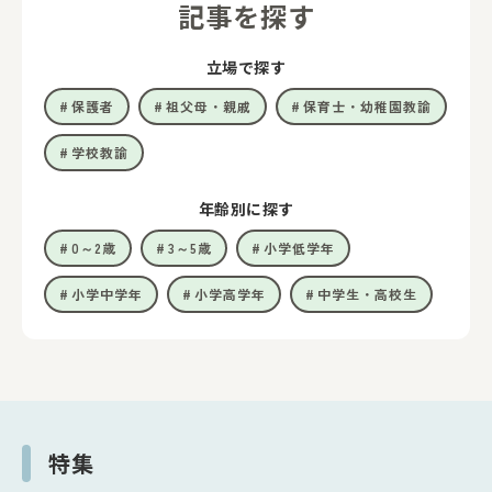
記事を探す
立場で探す
保護者
祖父母・親戚
保育士・幼稚園教諭
学校教諭
年齢別に探す
0～2歳
3～5歳
小学低学年
小学中学年
小学高学年
中学生・高校生
特集