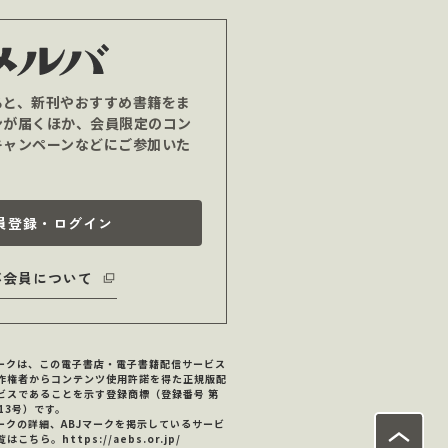
ると、新刊やおすすめ書籍をま
ンが届くほか、会員限定のコン
キャンペーンなどにご参加いた
員登録・ログイン
バ会員について
マークは、この電子書店・電子書籍配信サービス
作権者からコンテンツ使用許諾を得た正規版配
ビスであることを示す登録商標（登録番号 第
713号）です。
マークの詳細、ABJマークを掲示しているサービ
覧はこちら。
https://aebs.or.jp/