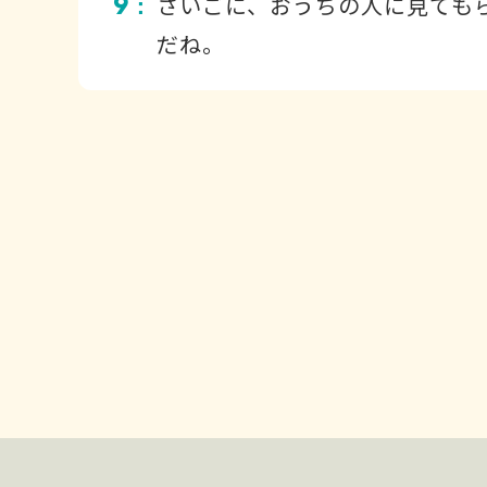
9
さいごに、おうちの人に見ても
：
だね。