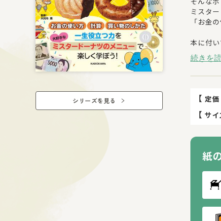
そんなポ
ミスター
「お金の
本に付い
計算のし
続きを
未就学か
お金は生
だからこ
【
定価
シリーズを見る
お子さん
【
サイ
紙