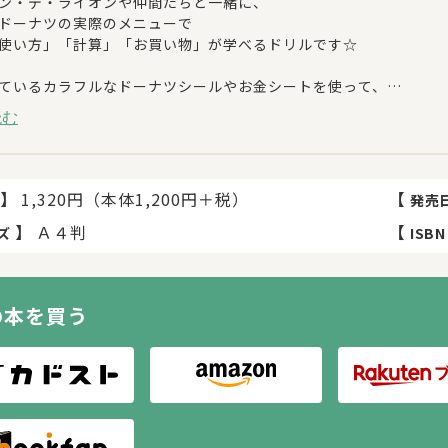
ン・デ・ライオンや仲間たちと一緒に、
ドーナツの実際のメニューで
使い方」「計算」「お買い物」が学べるドリルです☆
ているカラフルなドーナツシールやお金シートを使って、
かたや数の概念といった、
読む
ら小学校低学年までに身につけておきたい算数の力を養います。
きていくうえで切っても切り離せないもの。
そ、一生役立つ「お金の使い方」を、
】
1,320円（本体1,200円＋税）
【
発売
や親御さんが大好きなミスタードーナツの世界観で楽しく身につけ
】
Ａ４判
【
ズ
ISBN
の本を買う