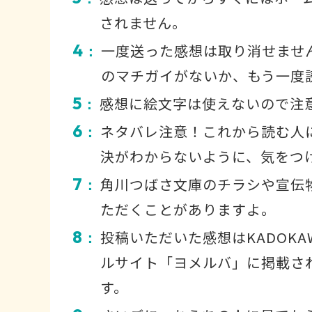
されません。
4
一度送った感想は取り消せませ
：
のマチガイがないか、もう一度
5
感想に絵文字は使えないので注
：
6
ネタバレ注意！これから読む人
：
決がわからないように、気をつ
7
角川つばさ文庫のチラシや宣伝
：
ただくことがありますよ。
8
投稿いただいた感想はKADOKA
：
ルサイト「ヨメルバ」に掲載さ
す。