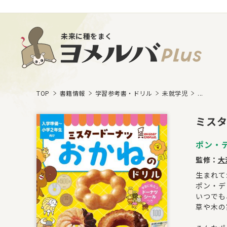
未来に種をまく
TOP
書籍情報
学習参考書・ドリル
未就学児
...
ミス
ポン・
監修：
大
生まれて
ポン・デ
いつでも
草や木の