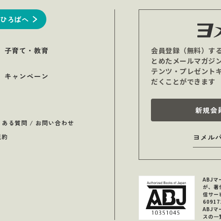
ひろばへ
子育て・教育
会員登録（無料）す
とめたメールマガジ
テンツ・プレゼント
キャンペーン
だくことができます
新規会
くある質問 / お問い合わせ
規約
ヨメル
ABJ
が、著
信サー
6091
ABJ
スの一