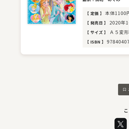
本体110
【
定価
】
2020年
【
発売日
】
Ａ５変形
【
サイズ
】
9784040
【
ISBN
】
こ