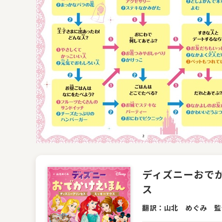
ディズニーおで
ス
翻訳：山北 めぐみ 監