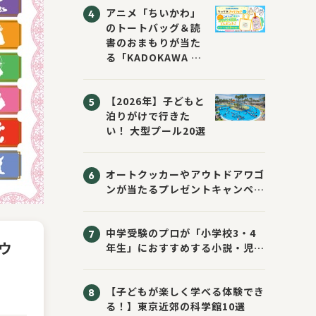
アニメ「ちいかわ」
のトートバッグ＆読
書のおまもりが当た
る「KADOKAWA ち
いかわブックフェア
2026サマー」が開
【2026年】子どもと
催！ スマホ壁紙は
泊りがけで行きた
応募者全員にプレゼ
い！ 大型プール20選
ント！
オートクッカーやアウトドアワゴ
ンが当たるプレゼントキャンペー
ン！ Sassyのえほん10周年大
感謝祭！
中学受験のプロが「小学校3・4
ウ
年生」におすすめする小説・児童
書10選
【子どもが楽しく学べる体験でき
る！】東京近郊の科学館10選