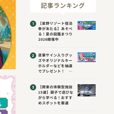
記事ランキング
【星野リゾート宿泊
券があたる】あそべ
る！夏の図鑑まつり
2026開催中
直筆サイン入りグッ
ズやオリジナルキー
ホルダーなどを抽選
でプレゼント！
「KADOKAWA 夏の
ウォーターチャレン
【関東の体験型施設
ジブックフェア2026
15選】親子で遊びな
～すまない先生と読
がら学べる！おすす
書にチャレンジ！
めスポットを厳選
～」が開催！