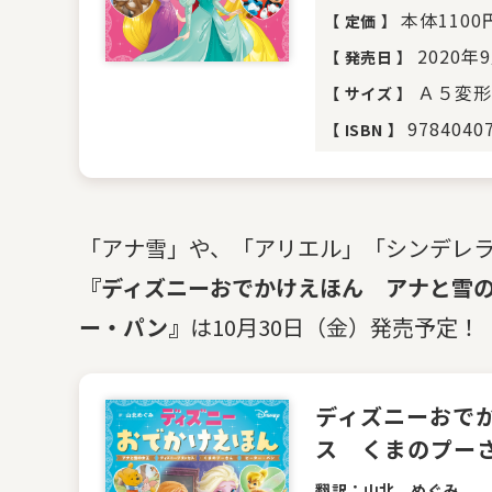
本体110
【
定価
】
2020年
【
発売日
】
Ａ５変形
【
サイズ
】
9784040
【
ISBN
】
「アナ雪」や、「アリエル」「シンデレ
『ディズニーおでかけえほん アナと雪
ー・パン』
は10月30日（金）発売予定
ディズニーおで
ス くまのプー
翻訳：山北 めぐみ