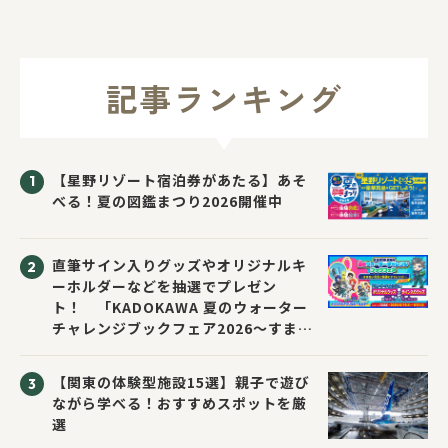
記事ランキング
【星野リゾート宿泊券があたる】あそ
べる！夏の図鑑まつり2026開催中
直筆サイン入りグッズやオリジナルキ
ーホルダーなどを抽選でプレゼン
ト！ 「KADOKAWA 夏のウォーター
チャレンジブックフェア2026～すまな
い先生と読書にチャレンジ！～」が開
催！
【関東の体験型施設15選】親子で遊び
ながら学べる！おすすめスポットを厳
選