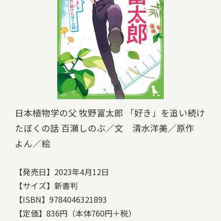
日本植物学の父 牧野富太郎 「好き」を追い続け
たぼくの話
百瀬しのぶ／文 清水洋美／原作
よん／絵
【発売日】2023年4月12日
【サイズ】新書判
【ISBN】9784046321893
【定価】836円（本体760円＋税）