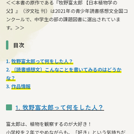
＜＜本書の原作である『牧野富太郎 【日本植物学の
父】』（汐文社 刊）は2021年の青少年読書感想文全国コ
ンクールで、中学生の部の課題図書に選出されていま
す。＞＞
目次
1.
牧野富太郎って何をした人？
2.
〔読書感想文〕こんなことを書いてみるのはどうか
な？
3.
作品情報
1. 牧野富太郎って何をした人？
富太郎は、植物を観察するのが大好き！
小学校を２年でやめながらも、「好き」という気持ちだ