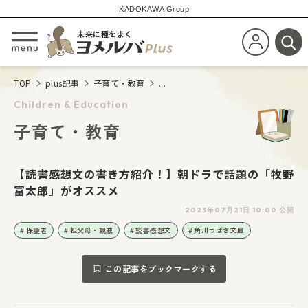
KADOKAWA Group
未来に種をまく
新規会員登
メニューを開閉する
検
TOP
plus記事
子育て・教育
...
Children & Education
子育て・教育
【読書感想文の書き方紹介！】朝ドラで話題の「牧野
富太郎」がオススメ
2023年07月21日 10:00 公開
保護者
祖父母・親戚
読書感想文
角川つばさ文庫
この記事をブックマークする