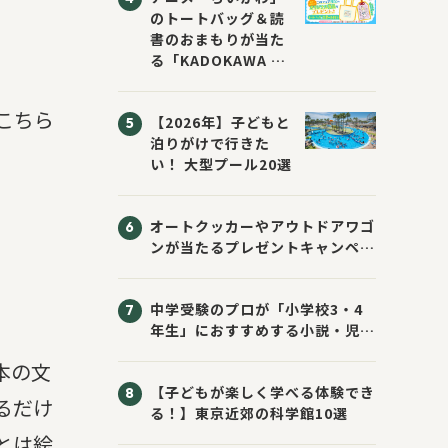
のトートバッグ＆読
書のおまもりが当た
る「KADOKAWA ち
いかわブックフェア
2026サマー」が開
こちら
【2026年】子どもと
催！ スマホ壁紙は
泊りがけで行きた
応募者全員にプレゼ
い！ 大型プール20選
ント！
オートクッカーやアウトドアワゴ
ンが当たるプレゼントキャンペー
ン！ Sassyのえほん10周年大
感謝祭！
中学受験のプロが「小学校3・4
年生」におすすめする小説・児童
書10選
本の文
【子どもが楽しく学べる体験でき
るだけ
る！】東京近郊の科学館10選
とは絵