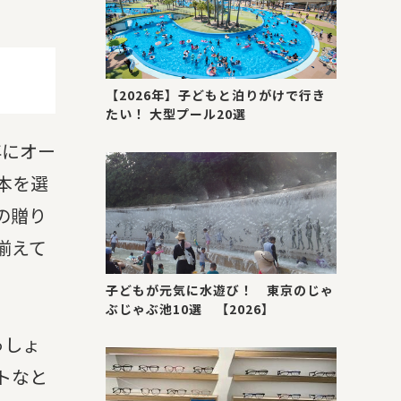
【2026年】子どもと泊りがけで行き
たい！ 大型プール20選
年にオー
本を選
の贈り
揃えて
子どもが元気に水遊び！ 東京のじゃ
ぶじゃぶ池10選 【2026】
っしょ
トなと