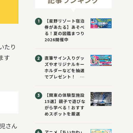
【星野リゾート宿泊
券があたる】あそべ
る！夏の図鑑まつり
2026開催中
いたり
ます
直筆サイン入りグッ
ズやオリジナルキー
ホルダーなどを抽選
でプレゼント！
「KADOKAWA 夏の
ウォーターチャレン
【関東の体験型施設
ジブックフェア2026
15選】親子で遊びな
～すまない先生と読
がら学べる！おすす
書にチャレンジ！
めスポットを厳選
～」が開催！
児さん
アニメ「ちいかわ」