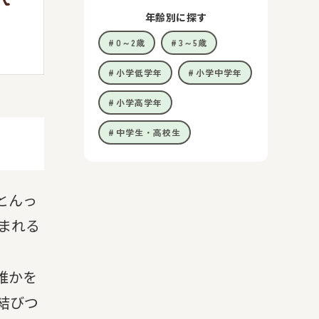
年齢別に探す
0～2歳
3～5歳
小学低学年
小学中学年
小学高学年
中学生・高校生
とんっ
まれる
誰かを
結びつ