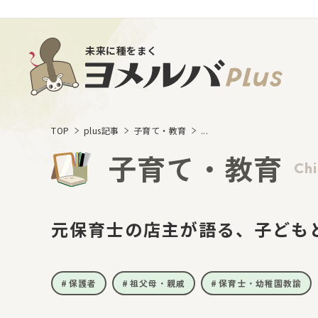
未来に種をまく
TOP
plus記事
子育て・教育
...
子育て・教育
Chi
元保育士の店主が語る、子ども
保護者
祖父母・親戚
保育士・幼稚園教諭