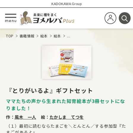
KADOKAWA Group
未来に種をまく
新規会員登
メニューを開閉する
検
TOP
書籍情報
絵本
絵本
...
『とりがいるよ』ギフトセット
ママたちの声から生まれた知育絵本が3冊セットにな
りました！
作：
風木 一人
絵：
たかしま てつを
（１）最初に読むならたまごを＼とんとん／する参加型『た
まごがあるよ』