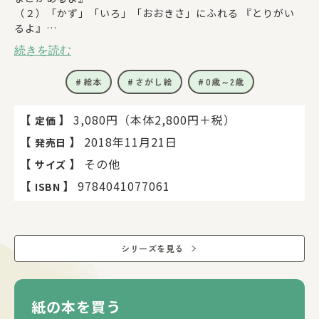
（２）「かず」「いろ」「おおきさ」にふれる 『とりがい
るよ』
（３）おともだちが気になりだしたら 『いっしょにする
続きを読む
よ』
絵本
さがし絵
0歳～2歳
＼よろこびの声がいっぱい！／
● 読み終わると「もう１回！」と何度もおねだりします（1
【
】
3,080円（本体2,800円＋税）
定価
歳の男の子のママ）
【
】
2018年11月21日
発売日
●「どーれだ？」「そうだね、ここにいたねぇ」などとやり
取りしながら、親子で楽しく読めます（1歳の女の子のマ
【
】
その他
サイズ
マ）
【
】
9784041077061
ISBN
●「とり、いっぱいね～」「あか、あか！」「はっぱ！」な
ど、自分のボキャブラリーで表現できてうれしそうです（2
歳の男の子のママ）
● ころんだとりの絵をさして、「いたい、いたい」。子ども
シリーズを見る
なりに想像がふくらんでいるようです（3歳の男の子のマ
マ）
●音に合わせてからだを大きく動かします（2歳の女の子の
ママ）
紙の本を買う
●「ぱくぱく はい、あーん」と、赤い実を食べさせてくれ