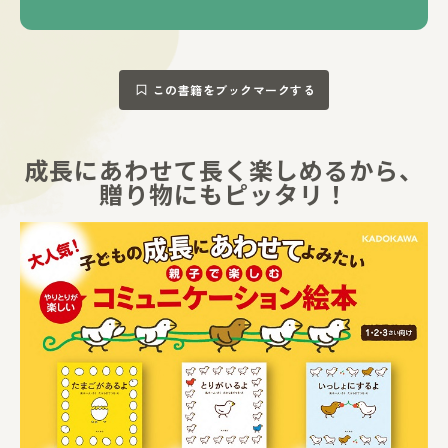
ます（3歳の女の子のママ）
●子どもたちが絵本に近づき、さわりたがります。「ぴょ
っ ぴょっ」にみんな大わらい！（1歳児クラスの保育士）
●とりが出てくると、目をかがやかせてこちらを見ます。
この書籍をブックマークする
「生まれたよ！」と伝えたいみたい（1歳の女の子のママ）
●読みはじめると、手足をパタパタさせます（7ヶ月の男の
子のパパ）
●今いちばんのお気に入り。「よんで！」と自分でもってき
成長にあわせて長く楽しめるから、
ます（1歳の男の子のママ）
贈り物にもピッタリ！