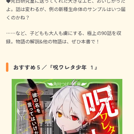
◆先日研究室に送ってくれた大きなエビ、おいしかった
よ。話は変わるが、例の新種生命体のサンプルはいつ届
くのかね？
……など、子どもも大人も虜にする、極上の90話を収
録。物語の解説&他の物語は、ぜひ本書で！
おすすめ５／『呪ワレタ少年 １』