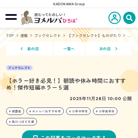
KADOKAWA Group
読むってたのしい！
新規会員登
メニューを開閉する
ヨメルバひろば
検
TOP
連載
ブックセレクト
【ブックセレクト】ものがたり
...
前の回
一覧へ
次の回
ブックセレクト
【ホラー好き必見！】朝読や休み時間におすす
め！傑作短編ホラー５選
2025年11月28日 10:00 公開
保護者
ヨメルバおすすめ本
小学中学年
小学高学年
角川つばさ文庫
この記事をブックマークする